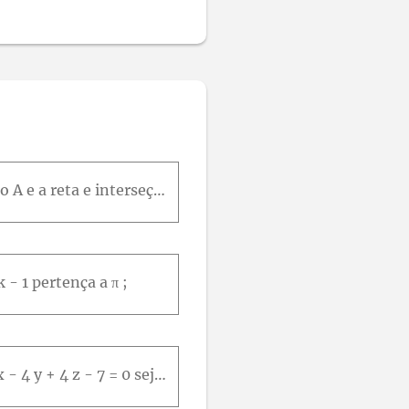
Nos problemas 55 e 56, determinar a equação geral do plano que contém o ponto A e a reta e interseção dos planos π 1 e π 2 : A 2,0 , 1π 1 : 2 x - 3 y - 5 z = 0 π 2 : x - y = 0
k - 1 pertença a π ;
Seja o plano π : 3 x + y - z - 4 = 0 Calcular:e) O valor de k para que o plano π 1 : k x - 4 y + 4 z - 7 = 0 seja paralelo a π .