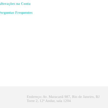
Alterações na Conta
Perguntas Frequentes
Endereço: Av. Maracanã 987, Rio de Janeiro, RJ
Torre 2, 12º Andar, sala 1204