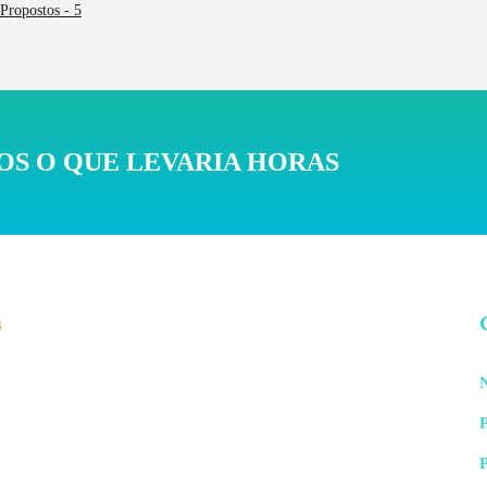
Propostos - 5
S O QUE LEVARIA HORAS
s
N
P