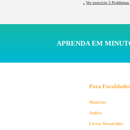
Ver exercício 5.Problemas 
APRENDA EM MINUTO
Para Faculdade
Matérias
Aulões
Livros Resolvidos