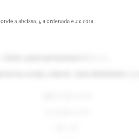
onde a abcissa,
a ordenada e
a cota.
. Então, o ponto que buscamos é
.
r da cota, ou seja, o valor de
, basta substituirmos
e