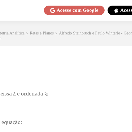
Acesse com
Google
Aces
etria Analítica
>
Retas e Planos
>
Alfredo Steinbruch e Paulo Winterle - Geom
a
cissa 4 e ordenada 3;
 equação: