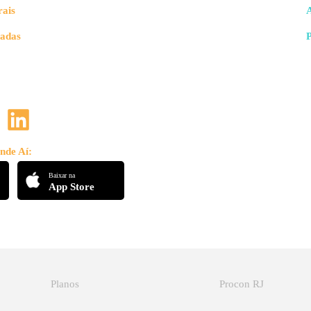
rais
vadas
nde Aí:
Baixar na
App Store
Planos
Procon RJ