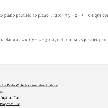
ch e Paulo Winterle - Geometria Analítica
nos
rodução ao Plano
Propostos - 1c