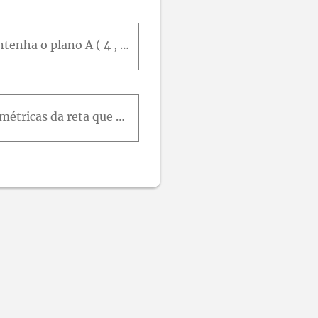
Determinar a equação do plano paralelo ao plano π : 2 x - 3 y - z - 5 = 0 e que contenha o plano A ( 4 , - 2,1 ) .
Dado o ponto P 5,2 , 3 e o plano π : 2 x + y + z - 3 = 0 , determinar:Equações paramétricas da reta que passa por P e é perpendicular a π ;