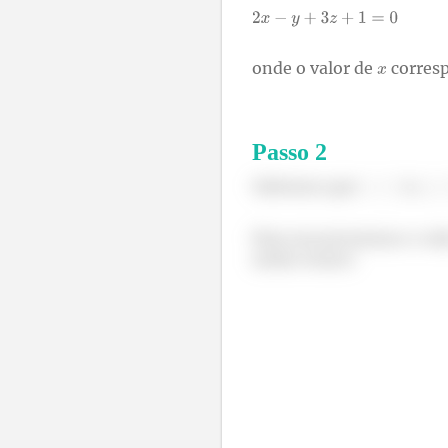
onde o valor de
corresp
Passo
2
Sabemos que
e
Para encontrarmos o valo
assim temos: