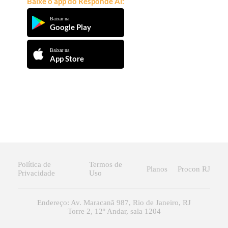
Baixe o app do Responde Aí:
Baixar na
Google Play
Baixar na
App Store
Política de
Termos de
Planos
Procon RJ
Privacidade
Uso
Endereço: Av. Maracanã 987, Rio de Janeiro, RJ
Torre 2, 12º Andar, sala 1204