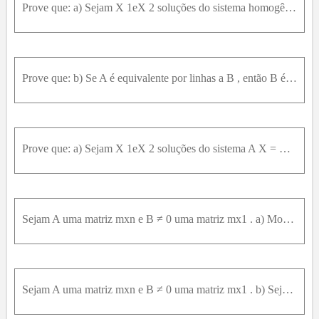
Prove que: a) Sejam X 1eX 2 soluções do sistema homogêneo A X = 0 . Mostre que α X 1 + β X 2 é solução, para quaisquer escalares αeβ .
Prove que: b) Se A é equivalente por linhas a B , então B é equivalente por linhas a A (simetria);
Prove que: a) Sejam X 1eX 2 soluções do sistema A X = B . Mostre que se α X 1 + β X 2 é solução, para quaisquer escalares αeβ , então B = 0 .(Sugestão: faça α = β = 0 . )
Sejam A uma matriz mxn e B ≠ 0 uma matriz mx1 . a) Mostre que se X 1 é uma solução do sistema A X = B e Y 1 é uma solução do sistema homogêneo associado A X = 0 , então X 1 + Y 1 é solução de A X = B
Sejam A uma matriz mxn e B ≠ 0 uma matriz mx1 . b) Seja X 0 solução particular do sistema A X = B . Mostre que toda solução X do sistema A X = B , pode ser escrita como X = X 0 + Y , em que Y é uma so