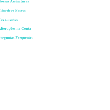
ossas Assinaturas
rimeiros Passos
Pagamentos
Alterações na Conta
emas para calcular a integral.
Perguntas Frequentes
adas polares, então: