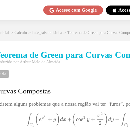
Acesse com
Google
Aces
nicial
>
Cálculo
>
Integrais de Linha
>
Teorema de Green para Curvas Compo
eorema de Green para Curvas Co
oduzido por
Arthur Melo de Almeida
oria
urvas Compostas
istem alguns problemas que a nossa região vai ter “furos”, 