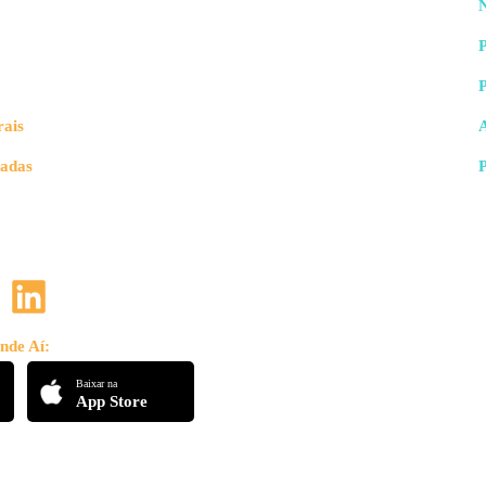
N
P
rais
que é consideravelmente simples, então não devemos ter probl
vadas
mos jogar o valor na fórmula:
ra esse caso, o domínio
é bom para ser escrito em coorden
nde Aí:
Baixar na
App Store