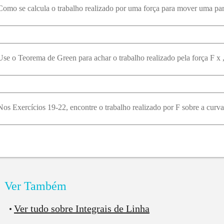
rcebeu a diferença?
Como se calcula o trabalho realizado por uma força para mover uma pa
pois de garantir tudo isso e considerando
, o
e volta ao problema
Nos Exercícios 19-22, encontre o trabalho realizado por F sobre a curva 
rceba então que já temos um problema: nossa curva composta
ecisa ser invertida, fazemos isso desse jeito aqui
aficamente, agora ficou certinho, vê só
Ver Também
Ver tudo sobre Integrais de Linha