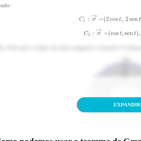
endo:
s: Note que o campo nas duas integrais é o mesmo! O esboço
EXPANDIR