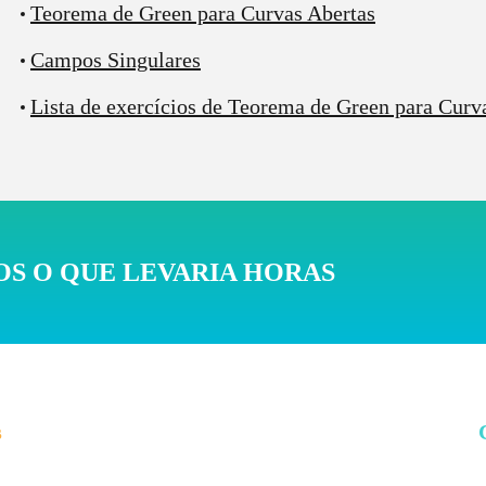
Teorema de Green para Curvas Abertas
Campos Singulares
Lista de exercícios de Teorema de Green para Cur
ora sim! Com uma curva composta orientada positivamente p
S O QUE LEVARIA HORAS
endo
a região entre as duas curvas. Beleza, agora é só calcu
amos começar calculando
s