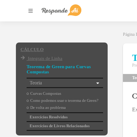
Página I
CÁLCULO
T
Integrais de Linha
Pr
Teorema de Green para Curvas
Compostas
Te
Teoria
Curvas Compostas
C
Como podemos usar o teorema de Green?
De volta ao problema
Ex
Exercícios Resolvidos
Exercícios de Livros Relacionados