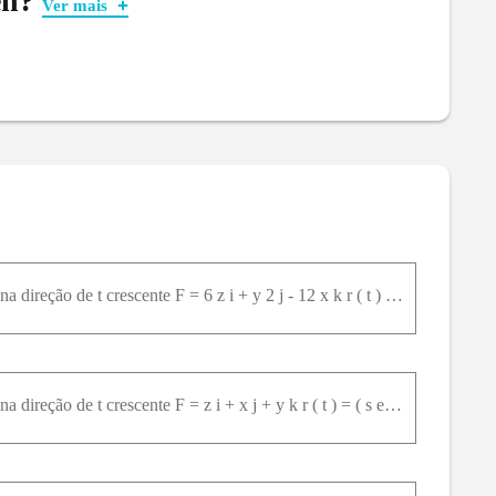
en?
Ver mais
emos uma curva composta, o teorema é válido!
vas.
as positivamente
.
Ou seja, a região tem que ficar
igura aqui comigo:
Nos Exercícios 19-22, encontre o trabalho realizado por F sobre acurva na direção de t crescente F = 6 z i + y 2 j - 12 x k r ( t ) = ( s e n ⁡ t ) i + ( c o s ⁡ t ) j + ( t / 6 ) k , 0 ≤ t ≤ 2 π
Nos Exercícios 19-22, encontre o trabalho realizado por F sobre acurva na direção de t crescente F = z i + x j + y k r ( t ) = ( s e n ⁡ t ) i + ( c o s ⁡ t ) j + t k , 0 ≤ t ≤ 2 π
e andarmos sobre a curva de fora, a região fica à
urvas, a região de interesse fica à esquerda.