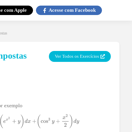
se com
Apple
Acesse com
Facebook
stas
mpostas
Ver Todos os Exercícios
por exemplo