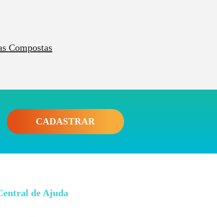
vas Compostas
odemos usar o teorema de Green, fica assim
CADASTRAR
lar a integral dupla!
Central de Ajuda