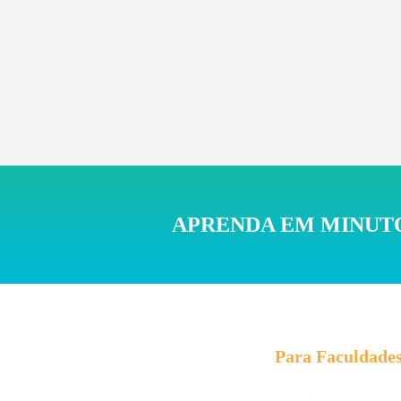
Ag
APRENDA EM MINUTO
S
V
Para Faculdade