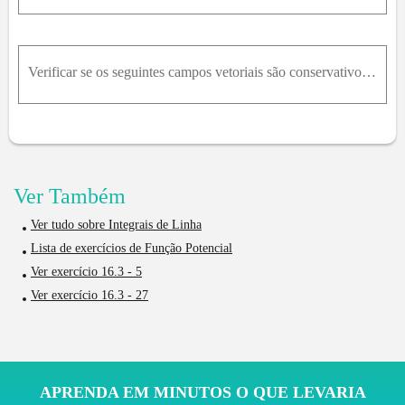
Verificar se os seguintes campos vetoriais são conservativos em algum domínio. Em caso afirmativo encontrar uma função potencial.a) f = 2xi + 5yzj + x^2y^2z^2k
Ver Também
Ver tudo sobre Integrais de Linha
Lista de exercícios de Função Potencial
Ver exercício 16.3 - 5
Ver exercício 16.3 - 27
APRENDA EM MINUTOS O QUE LEVARIA