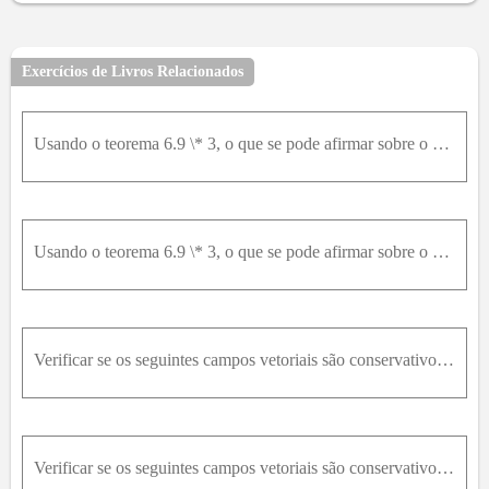
Exercícios de Livros Relacionados
Usando o teorema 6.9 \* 3, o que se pode afirmar sobre o campo vetorial dado?d) f(x, y, z) = (x / (x^2 + y^2 + z^2)^(3/2), y / (x^2 + y^2 + z^2)^(3/2), z / (x^2 + y^2 + z^2)^(3/2)) em D = {(x, y, z) 0
Usando o teorema 6.9 \* 3, o que se pode afirmar sobre o campo vetorial dado?c) f(x, y) = (x / (x^2 + y^2)^(3/2), y / (x^2 + y^2)^(3/2)) em D = {(x, y)| x^2 + y^21}
Verificar se os seguintes campos vetoriais são conservativos em algum domínio. Em caso afirmativo encontrar uma função potencial.b) f = (1 + y sen x)i + (1 - cos x)j
Verificar se os seguintes campos vetoriais são conservativos em algum domínio. Em caso afirmativo encontrar uma função potencial.c) f = ln(xy)i + ln(yz)j + ln(zx)k