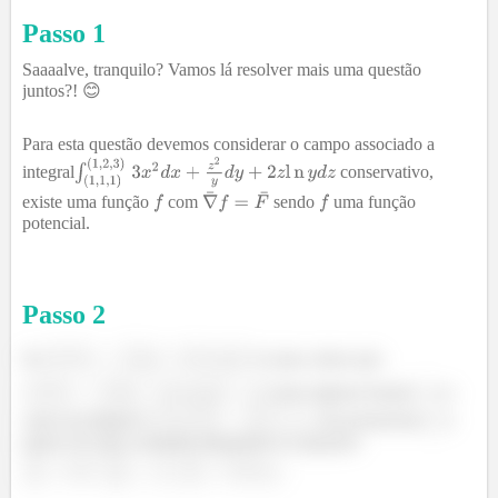
Passo 1
Saaaalve, tranquilo? Vamos lá resolver mais uma questão
juntos?! 😊
Para esta questão devemos considerar o campo associado a
integral
conservativo,
existe uma função
com
sendo
uma função
potencial.
Passo
2
Se
é exata, temos que
para alguma função
e o
valor da integral é
. Encontraremos
a
menos de uma constante integrando as equações