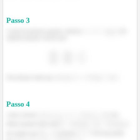
Passo
3
A partir da primeira equação, obtemos:
Na
segunda equação, teremos que:
Descobrimos então que
é:
Passo
4
Assim, teremos:
Na
última equação temos que
, o
que implica que
e portanto
.Você descobrirá