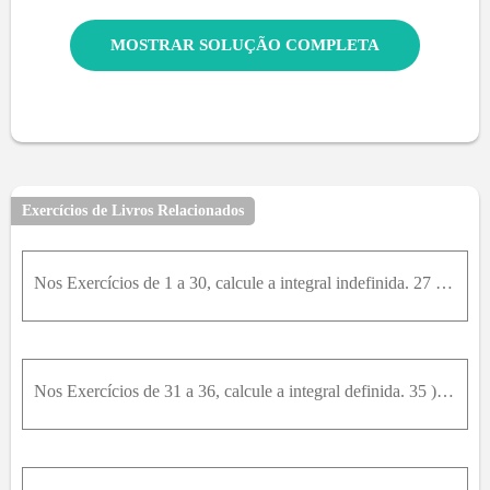
MOSTRAR SOLUÇÃO COMPLETA
Exercícios de Livros Relacionados
Nos Exercícios de 1 a 30, calcule a integral indefinida. 27 ) ∫ s e c 3 ( x ) tg 4 ⁡ ( x ) . d x
Nos Exercícios de 31 a 36, calcule a integral definida. 35 ) ∫ π 4 π 2 cos 4 ⁡ ( t ) sen 6 ⁡ ( t ) . d t