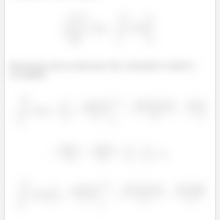
Resolvemos elas na ordem que vêm, retornando à variável
em seguida: