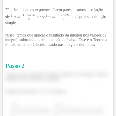
ª
Se ambos os expoentes forem pares, usamos as relações
e
, e depois substituição
simples.
Nisso, temos que aplicar o resultado da integral nos valores da
integral, subtraindo o de cima pelo de baixo. Esse é o Teorema
Fundamental do Cálculo, usado nas integrais definidas.
Passo
2
Como um dos expoentes é ímpar, usamos a 1ªa relação. Vamos
trabalhar em cima desse expoente.
Isolamos um termo
e teremos: