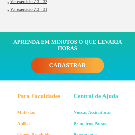
Ver exercício 7.3 - 32
Ver exercício 7.3 - 31
APRENDA EM MINUTOS O QUE LEVARIA
HORAS
CADASTRAR
Para Faculdades
Central de Ajuda
Matérias
Nossas Assinaturas
Aulões
Primeiros Passos
Livros Resolvidos
Pagamentos