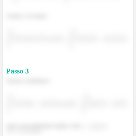
Usando a 1ªa relação:
Passo
3
Fazemos a distributiva:
Agora, uma substituição simples, onde
e
.