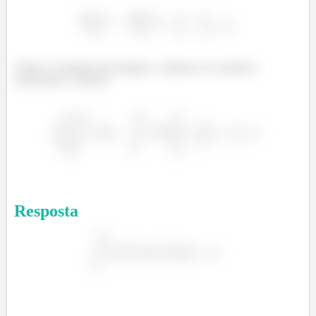
Tendo o resultado das integrais, voltamos ao colchete e
resolvemos o cálculo:
Resposta