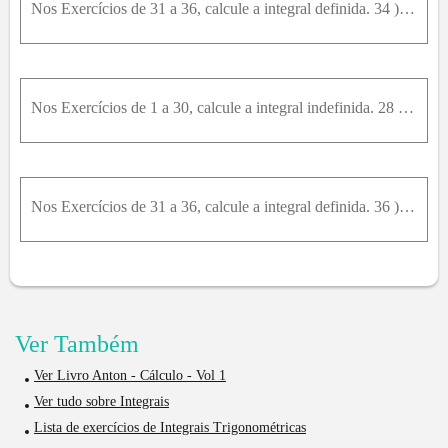
Nos Exercícios de 31 a 36, calcule a integral definida. 34 ) ∫ 0 π 3 t g 3 x sec ⁡ x . d x
Nos Exercícios de 1 a 30, calcule a integral indefinida. 28 ) ∫ s e n 2 ( π x ) cos 6 ⁡ ( π x ) . d x
Nos Exercícios de 31 a 36, calcule a integral definida. 36 ) ∫ π 6 π 4 c o t g ³ w . d w ³
Ver Também
Ver Livro Anton - Cálculo - Vol 1
Ver tudo sobre Integrais
Lista de exercícios de Integrais Trigonométricas