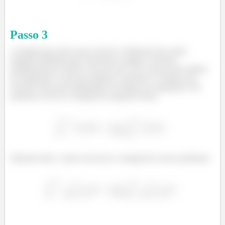
Passo
3
A integral que temos para resolver é diferente das outras
integrais definidas que resolvemos usando o teorema
fundamental do cálculo. Ela tem um
infinito
em um dos limites
de integração! Como que lidamos com isso??? Sempre que
tivermos uma descontinuidade nos limites de integração, nós
podemos escrever a integral da seguinte forma:
Sabendo disso, vamos reescrever a integral do nosso problema!