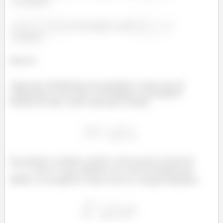
convergente;
Se
for divergente, então
é
divergente.
Beleza?!
Agora que relembramos um pouquinho a teoria, que tal
verificarmos se essa série é convergente ou divergente?
Primeiro de tudo, vamos olhar para a função:
Essa função é contínua, positiva e decrescente no intervalo
, não é? Logo, podemos usa o teste da Integral para
definir a convergência! Vamos escrever a integral imprópria: