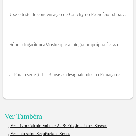
Use o teste de condensação de Cauchy do Exercício 53 para mostrar que ∑ n = 2 ∞ 1 n ⋅ ln ⁡ n diverge; ∑ n = 1 ∞ 1 n p converge se p1 e diverge se p ≤ 1 .
Série p logarítmicaMostre que a integral imprópria ∫ 2 ∞ d x x ln ⁡ x p (sendo p uma constante positiva) converge se, e somente se, p1 .Qual implicação o fato do item (a) tem sobre a convergência da s
a. Para a série ∑ 1 n 3 ,use as desigualdades na Equação 2 com n = 10 para encontrar um intervalo contendo a soma S. b. Como no Exemplo 5, use o ponto médio do intervalo encontrado no item (a) para ap
Ver Também
Ver Livro Cálculo Volume 2 - 8ª Edição - James Stewart
Ver tudo sobre Sequências e Séries