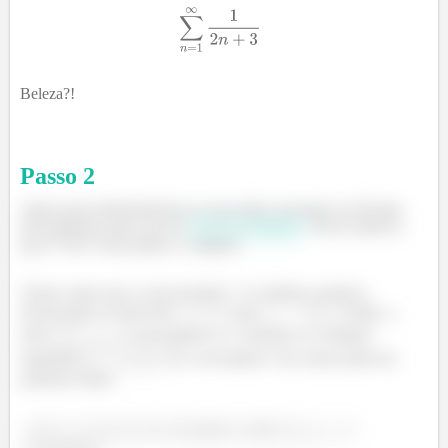
Beleza?!
Passo
2
Agora para determinarmos se essa série converge ou diverge,
nós podemos fazer uso do
Teste da Integral
. Vocês sabem o
que é? Ele é bem prático e simples!
Vamos supor que a nossa função
é contínua, positiva,
decrescente no intervalo
e que
. Então, a
série
é convergente se e somente se a integral
imprópria
for convergente. Em outras palavras,
podemos dizer:
Se
for convergente, então
é