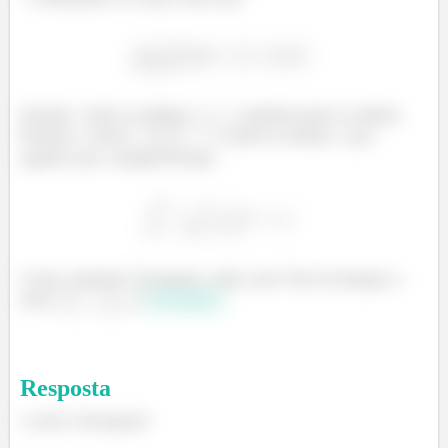
Quando
tende ao infinito,
também tende ao infinito.
Portanto, o termo
tende ao infinito, o que
significa que a integral diverge.
Como a integral é divergente, então, pelo Teste da Integral, a
série
é
divergente!
Resposta
A série é divergente!