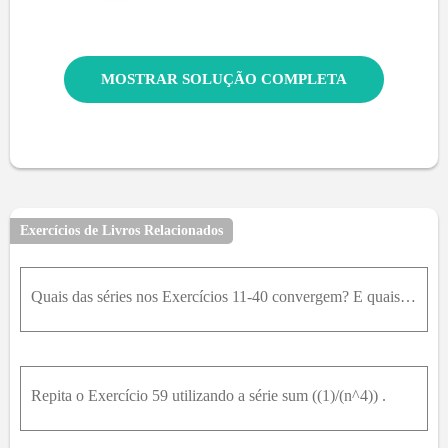
MOSTRAR SOLUÇÃO COMPLETA
Exercícios de Livros Relacionados
Quais das séries nos Exercícios 11-40 convergem? E quais divergem? Justifique suas respostas. (Quando estiver checando uma resposta, lembre-se de que pode existir mais de uma forma para determinar a c
Repita o Exercício 59 utilizando a série sum ((1)/(n^4)) .