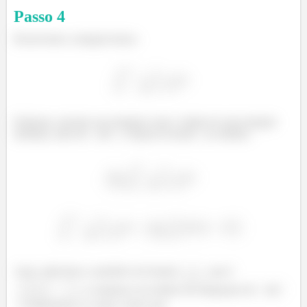
Passo
4
Resolvendo a integral temos:
Podemos calcular essa integral como o limite de uma integral
definida, indo de
até
, e depois levando
ao infinito:
Aqui, aplicamos a primitiva da função
​, que é
, e avaliamos nos limites de integração de
até
. Continuando as contas, temos que