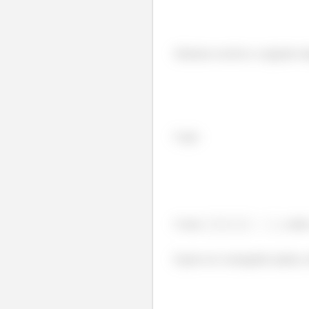
Sabemos resolver a seguinte int
Logo:
Como
, entã
Espero ter conseguido ajudar, a