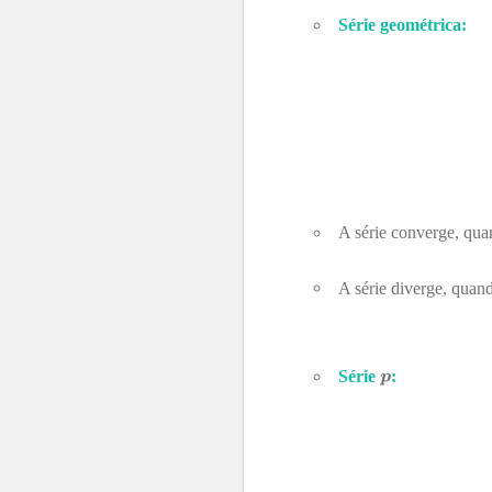
Série geométrica:
A série converge, qu
A série diverge, quan
Série
: