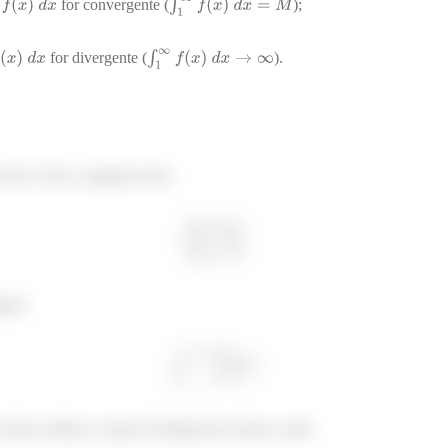
for convergente (
);
for divergente (
).
ício. Para a seguinte série:
gral:
iremos utilizar a regra da Integral por partes, onde: