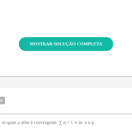
MOSTRAR SOLUÇÃO COMPLETA
os
os quais a série é convergente. ∑ n = 1 ∞ ln ⁡ n n p