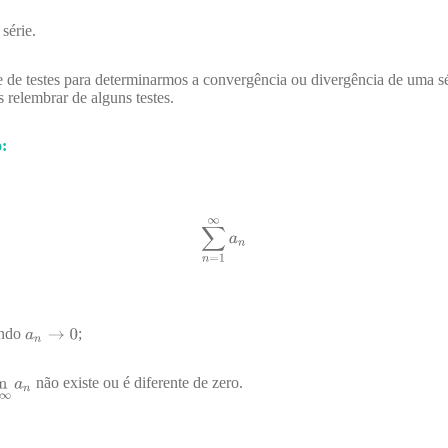
série.
e testes para determinarmos a convergência ou divergência de uma séri
s relembrar de alguns testes.
o:
ando
;
não existe ou é diferente de zero.