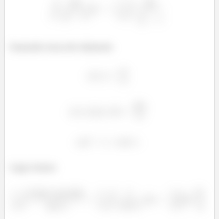
Fazendo troca de váriaveis
Logo temos