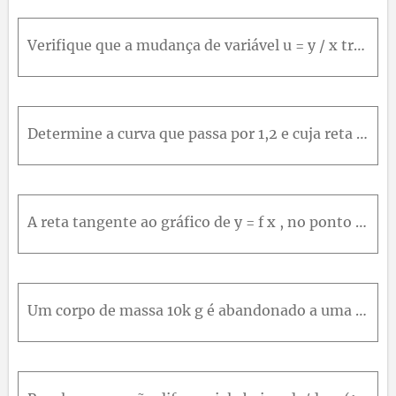
Verifique que a mudança de variável u = y / x transforma a equação dy/dx = y / (x + y) na de variáveis separáveis du/dx = - (u^2) / (1 + u) x . Determine, então, soluções (na forma implícita) da equaç
Determine a curva que passa por 1,2 e cuja reta tangente x , y intercepta o eixo x no ponto de abcissa x 2 .
A reta tangente ao gráfico de y = f x , no ponto x , y , intercepta o eixo y no ponto de ordenada xy. Determine f sabendo que f 1 = 1
Um corpo de massa 10k g é abandonado a uma certa altura. Sabe-se que as únicas forças atuando sobre ele são o seu peso e uma força de resistência proporcional à velocidade. Admitindo-se que 1 segundo