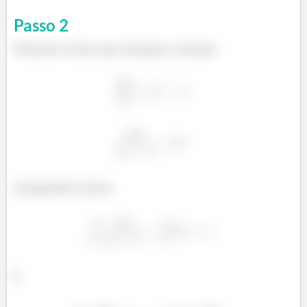
Passo
2
Primeiro temos que integrar a função
Integrando temos
E