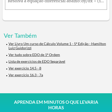
Resolva a equação diferencial abaixo:dy/dx = (1 + y^2) / x, x0
Ver Também
Ver Livro Um curso de Cálculo Volume 1 - 5ª Edição - Hamilton
Luiz Guidorizzi
Ver tudo sobre EDO de 1ª Ordem
Lista de exercícios de EDO Separável
Ver exercício 14.5 - 8
Ver exercício 16.3 - 7a
APRENDA EM MINUTOS O QUE LEVARIA
HORAS