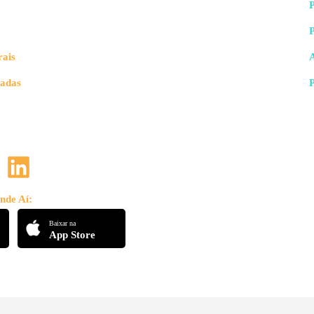
P
rais
vadas
nde Aí:
Baixar na
App Store