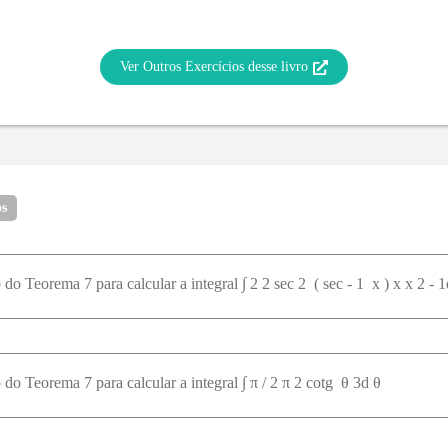
Ver Outros Exercícios desse livro
os
o Teorema 7 para calcular a integral ∫ 2 2 sec 2 ⁡ ( sec - 1 ⁡ x ) x x 2 - 
do Teorema 7 para calcular a integral ∫ π / 2 π 2 cotg ⁡ θ 3d θ