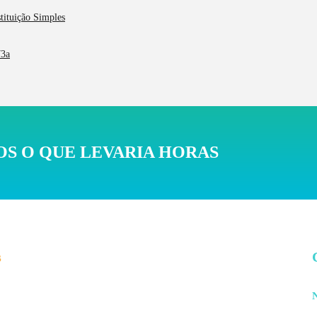
stituição Simples
73a
S O QUE LEVARIA HORAS
s
N