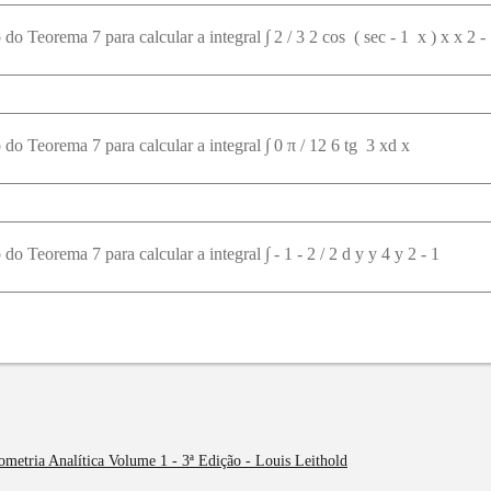
o Teorema 7 para calcular a integral ∫ 2 / 3 2 cos ⁡ ( sec - 1 ⁡ x ) x x 2 -
do Teorema 7 para calcular a integral ∫ 0 π / 12 6 tg ⁡ 3 xd x
do Teorema 7 para calcular a integral ∫ - 1 - 2 / 2 d y y 4 y 2 - 1
metria Analítica Volume 1 - 3ª Edição - Louis Leithold