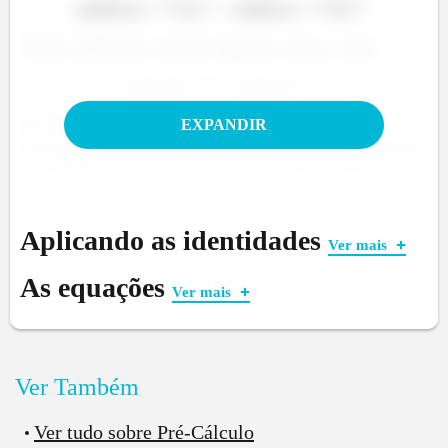
Assim, já dá para concluir algumas coisas, como:
Só substituindo o
pelo zero na fórmula da
EXPANDIR
exponencial. Repare que é o mesmo resultado esperado
para o seno e o cosseno trigonométrico nesse caso.
Quanto àquela relação fundamental dos quadrados, o
sinal muda para os hiperbólicos:
Aplicando as identidades
Ver mais
As equações
Ver mais
Apresentados? Agora vamos para os parentes:
Ver Também
Ver tudo sobre Pré-Cálculo
É a mesma analogia das relações trigonométricas. Viu