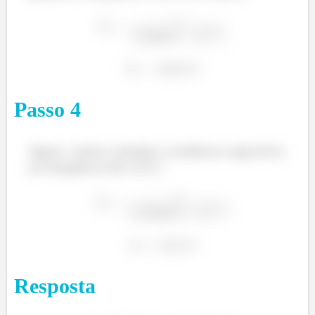
Passo
4
Agora, vamos calcular a reatância capacitiva
na frequência de
.
Resposta