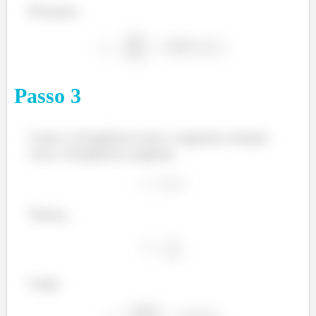
Portanto,
Passo
3
Como a frequência tem a seguinte relação
com a frequência angular,
Temos,
Logo,