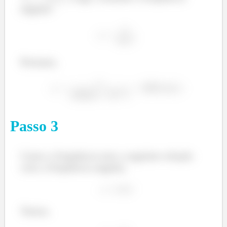
angular:
Portanto,
Passo
3
Como a frequência tem a seguinte relação
com a frequência angular,
Temos,