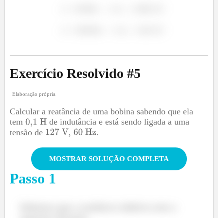
Exercício Resolvido #
5
Elaboração própria
Calcular a reatância de uma bobina sabendo que ela
tem
de indutância e está sendo ligada a uma
tensão de
,
.
MOSTRAR SOLUÇÃO COMPLETA
Passo
1
Sabemos que a reatância indutiva tem a
seguinte fórmula: