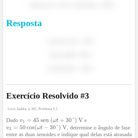
precisamos integrar a tensão
.
Resposta
Sendo a amplitude da corrente
Temos,
Exercício Resolvido #
3
Relembrando as identidades trigonométricas, temos
Livro Sadiku, p.361, Problema 9.5
que
Dado
e
, determine o ângulo de fase
entre as duas senoides e indique qual delas está atrasada