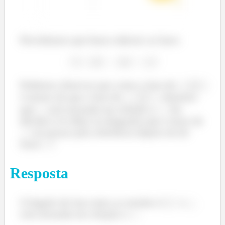
Percebemos que basta subtrair as fases:
Ө
Podemos observar que como a fase de
é menor do que a fase de
, dizemos
que
está atrasada em relação a
. Na
dúvida é só olhar no diagrama que o fasor de
vai passar pela referência depois do do
fasor
!
Resposta
O ângulo de fase entre as tensões é
e
está atrasada em relação a
.