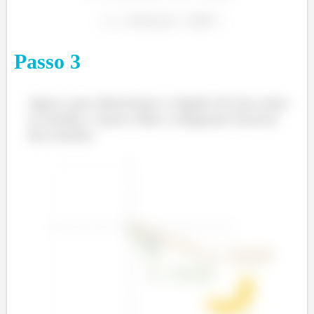
Passo
3
Agora, para determinar o ângulo de fase entre
as tensões, vamos olhar o diagrama fasorial
das tensões: