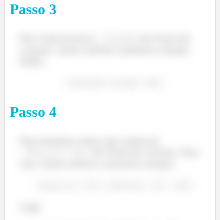
Passo
3
Agora, vamos aplicar no indutor a mesma tensão
Para expressarmos
em forma de
cosseno, vamos utilizar a primeira relação.
Então,
Passo
4
Para terminar, temos que expressar
em forma de cosseno. Para
Sabemos que a corrente que circula pelo indutor pode
isso, vamos utilizar a primeira relação:
ser calculada da seguinte forma:
Logo,
Logo, para encontrarmos a expressão para a corrente,