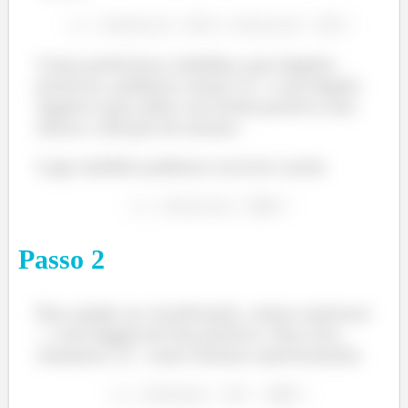
indutor ocorre antes da máxima corrente e, portanto, a
tensão está adiantada em relação à corrente.
Como preferimos trabalhar com ângulos
Assim como no caso de capacitores, em indutores a
positivos, podemos somar
a um ângulo
impedância também tem um nome específico. Ela é
chamada de reatância indutiva
.
negativo para obter sua forma positiva sem
alterar a direção do mesmo.
Logo também podemos escrever assim:
Como,
Passo
2
Temos que o módulo da reatância indutiva é
Para ajudar na visualização, vamos expressar
com ângulo de fase positivo. Para isso,
somamos
como fizemos anteriormente.
Agora é praticar! Vamos nessa!