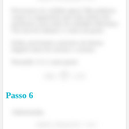
Logo, para encontrarmos a expressão para a corrente
Precisamos ter cuidado agora! Não podemos
precisamos derivar a tensão
.
somar os argumentos que estão dentro dos
parênteses, pois estão em unidades diferentes.
Um está em radiano e o outro em graus.
Então, precisamos converter um desses
ângulos antes de calcular o cosseno.
Sendo,
a amplitude da corrente, temos
Passando
para graus:
Relembrando as identidades trigonométricas, temos
que
Passo
6
Logo, a expressão da corrente é
\Substituindo,
Neste caso, a tensão e a corrente variam no tempo,