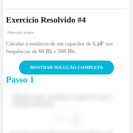
Exercício Resolvido #
4
Elaboração própria
µ
Calcular a reatância de um capacitor de
nas
frequências de
e
.
MOSTRAR SOLUÇÃO COMPLETA
Passo
1
Sabemos que a reatância capacitiva tem a
seguinte fórmula: