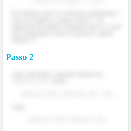
É só lembrar que se o sinal que acompanha o
seno for negativo, a gente soma
no
Temos que o módulo da reatância capacitiva é
argumento do ângulo. Enquanto que se o sinal
que acompanha o seno for positivo a gente
subtrai
.
Então, vamos supor que temos um circuito puramente
capacitivo, com um capacitor de
e queremos
Passo
2
calcular a reatância capacitiva. Sabendo que a
frequência do circuito é
.
Logo, aplicando a segunda relação em
Como,
, temos:
Substituindo,
Logo,
Circuito Puramente Indutivo