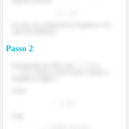
Ou seja, ela só depende da frequência e do
valor da indutância.
Passo
2
O enunciado nos disse que
e
. Então, só precisamos calcular a
frequência angular
.
Como,
Logo,