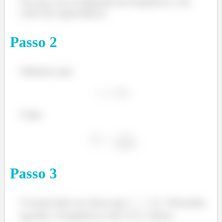
Ou seja, ela só depende da frequência e do
valor da capacitância.
Passo
2
Sabemos que
Logo,
Passo
3
O enunciado nos disse que
. Portando,
µ
quando a frequência é de
, temos: