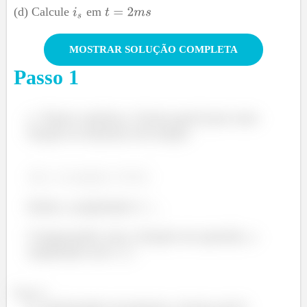
(d) Calcule
em
MOSTRAR SOLUÇÃO COMPLETA
Passo
1
Vamos analisar a forma geral para uma
função no domínio do tempo:
Então a amplitude é
.
Comparando com a função em questão, a
amplitude será
Passo 2