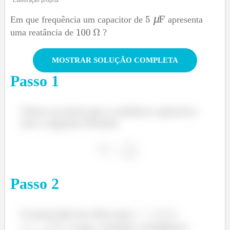
µ
Em que frequência um capacitor de
apresenta
uma reatância de
?
MOSTRAR SOLUÇÃO COMPLETA
Passo
1
Vimos na teoria que a reatância capacitiva
tem a seguinte fórmula:
Passo
2
O enunciado nos disse que
e
µ
. Logo, isolando a frequência