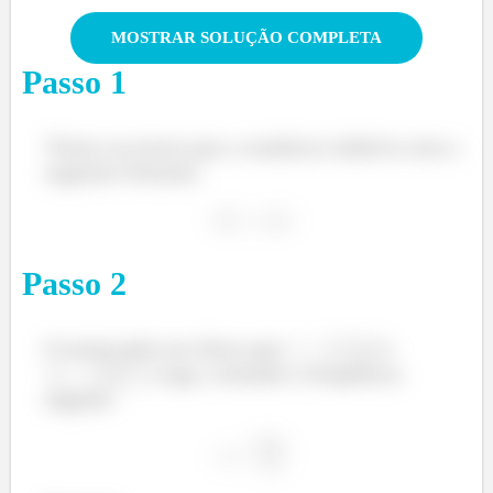
MOSTRAR SOLUÇÃO COMPLETA
Passo
1
Vimos na teoria que a reatância indutiva tem a
seguinte fórmula:
Passo
2
O enunciado nos disse que
e
. Logo, isolando a frequência
angular: