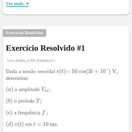
Ver mais
fonte de tensão alternada da seguinte forma
Exercícios Resolvidos
Exercício Resolvido #
1
Livro Sadiku, p.360, Problema 9.1
Dada a tensão senoidal
,
determine:
Aplicando a lei de Ohm encontraremos a corrente que
a amplitude
;
circula pelo resistor,
o período
;
a frequência
;
Logo,
em
.