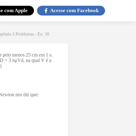
se com
Apple
Acesse com
Facebook
apítulo 1.Problemas - Ex. 10
ir pelo menos 25 cm em 1 s.
 FD = 3 πμVd, na qual V é a
)
 Newton nos diz que: