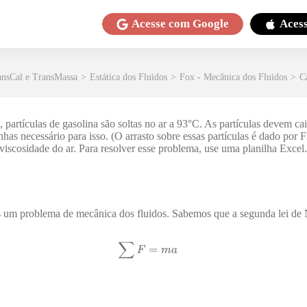
Acesse com
Google
Aces
ansCal e TransMassa
>
Estática dos Fluidos
>
Fox - Mecânica dos Fluidos
>
C
artículas de gasolina são soltas no ar a 93°C. As partículas devem ca
nhas necessário para isso. (O arrasto sobre essas partículas é dado por
 viscosidade do ar. Para resolver esse problema, use uma planilha Excel.
is um problema de mecânica dos fluidos. Sabemos que a segunda lei de