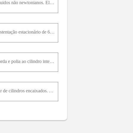
O viscosímetro de cone e placa mostrado é um instrumento frequentemente usado para caracterizar fluidos não newtonianos. Ele consiste em uma placa plana e em um cone giratório, com ângulo muito obtuso
Um eixo com diâmetro externo de 18 mm gira a 20 rotações por segundo dentro de um mancal de sustentação estacionário de 60 mm de comprimento. Uma película de óleo com espessura de 0,2 mm preenche a fo
Um viscosímetro de cilindros concêntricos é acionado pela queda de uma massa M, conectada por corda e polia ao cilindro interno, conforme mostrado. O líquido a ser testado preenche a folga anular de l
Um viscosímetro de cilindros concêntricos pode ser obtido pela rotação do membro interno de um par de cilindros encaixados. A folga anular entre os cilindros deve ser muito pequena de modo a desenvolv