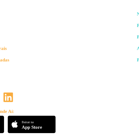
N
P
rais
vadas
nde Aí:
Baixar na
App Store