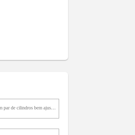
Um viscosímetro com cilindros concêntricos pode ser formado pela rotação do membro interior de um par de cilindros bem ajustados. Para pequenas folgas anulares, um perfil de velocidade linear pode ser