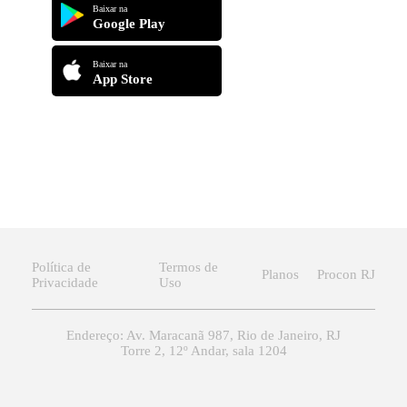
Baixar na
Google Play
Baixar na
App Store
Política de
Termos de
Planos
Procon RJ
Privacidade
Uso
Endereço: Av. Maracanã 987, Rio de Janeiro, RJ
Torre 2, 12º Andar, sala 1204