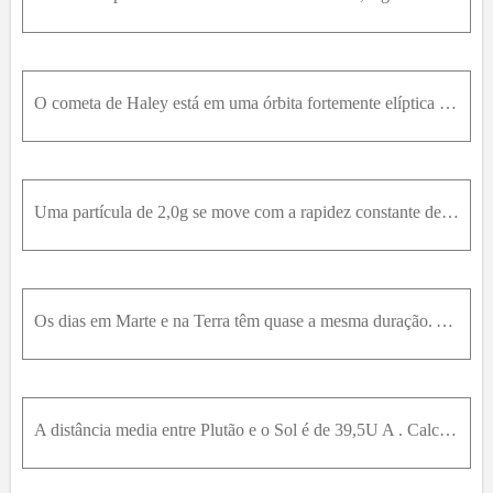
O cometa de Haley está em uma órbita fortemente elíptica em torno do Sol, com um período de cerca de 76 anos. Sua última aproximação máxima do Sol ocorreu em 1987 . Em qual ano do século XX ele estava
Uma partícula de 2,0g se move com a rapidez constante de 3,0m m / s em torno de um circulo de 4,0m m de raio. (a) Determine a magnitude da quantidade de movimento angular da partícula. (b) Se L = l l
Os dias em Marte e na Terra têm quase a mesma duração. A massa da Terra é 9,35 vezes a de Marte, o raio da Terra é 1,88 vezes o de Marte e Marte está, em média, 1,52 vez mais afastado do Sol do que a
A distância media entre Plutão e o Sol é de 39,5U A . Calcule o periodo do movimento orbital de Plutão.