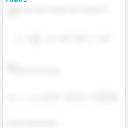
Então, para estimar a densidade média na superfície da
Terra:
Passo 3
A massa do núcleo interno é
A massa do núcleo externo é