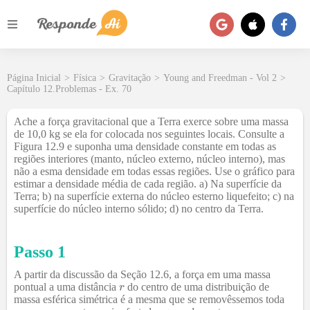
Página Inicial
>
Física
>
Gravitação
>
Young and Freedman - Vol 2
>
Capítulo 12.Problemas - Ex. 70
Ache a força gravitacional que a Terra exerce sobre uma massa
de 10,0 kg se ela for colocada nos seguintes locais. Consulte a
Figura 12.9 e suponha uma densidade constante em todas as
regiões interiores (manto, núcleo externo, núcleo interno), mas
não a esma densidade em todas essas regiões. Use o gráfico para
estimar a densidade média de cada região. a) Na superfície da
Terra; b) na superfície externa do núcleo esterno liquefeito; c) na
superfície do núcleo interno sólido; d) no centro da Terra.
Passo 1
A partir da discussão da Seção 12.6, a força em uma massa
pontual a uma distância
do centro de uma distribuição de
massa esférica simétrica é a mesma que se removêssemos toda