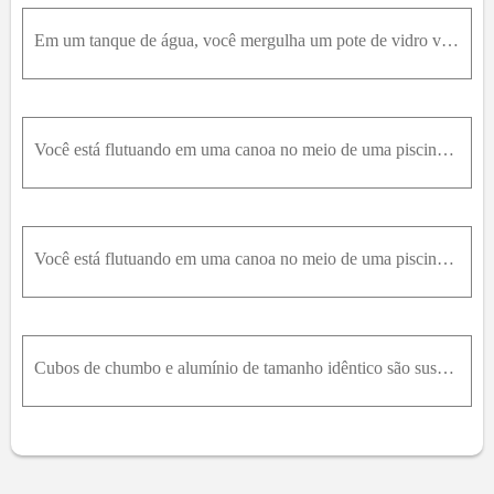
Em um tanque de água, você mergulha um pote de vidro vazio com o bocal voltado para baixo, de modo que o ar fique preso e não possa escapar. Se você empurrar o pote para o fundo do tanque, a força de
Você está flutuando em uma canoa no meio de uma piscina. Seu amigo está à beira da piscina, verificando cuidadosamente o nível de água em sua lateral. Você tem uma bola de boliche dentro da canoa. Se
Você está flutuando em uma canoa no meio de uma piscina. Um grande pássaro alça voo e pousa em seu ombro. O nível da água na piscina aumenta ou diminui?
Cubos de chumbo e alumínio de tamanho idêntico são suspensos em diferentes profundidades por dois fios em um grande tanque de água (Figura Q14.30). (a) Qual dos cubos é submetido à maior força de empu