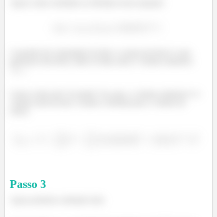
Agora vamos substituir as fórmulas nessa equação:
A questão dá a densidade do leite e a massa da bola é o que
queremos descobrir, então só falta achar o volume submerso
.
Como a bola está “no fundo” do copo, o volume submerso é o
volume total da bola. Usando a fórmula para o volume da
esfera:
Passo
3
Agora podemos substituir tudo.