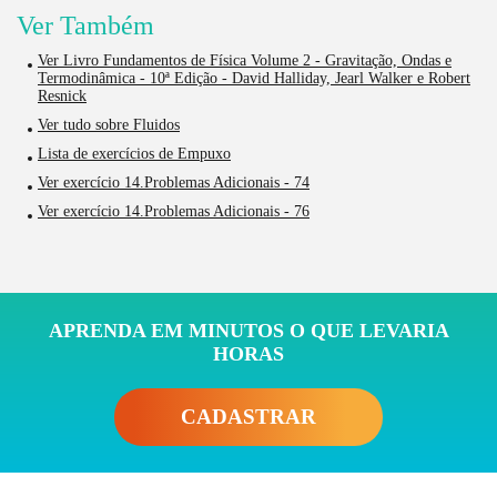
Ver Também
Ver Livro Fundamentos de Física Volume 2 - Gravitação, Ondas e
Termodinâmica - 10ª Edição - David Halliday, Jearl Walker e Robert
Resnick
Ver tudo sobre Fluidos
Lista de exercícios de Empuxo
Ver exercício 14.Problemas Adicionais - 74
Ver exercício 14.Problemas Adicionais - 76
APRENDA EM MINUTOS O QUE LEVARIA
HORAS
CADASTRAR