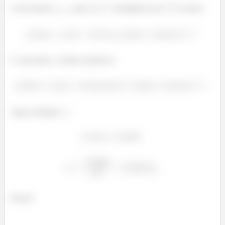
Convertendo
para
(multiplicar por
), temos:
E colocando o volume submerso:
Agora isolando
:
Pronto!