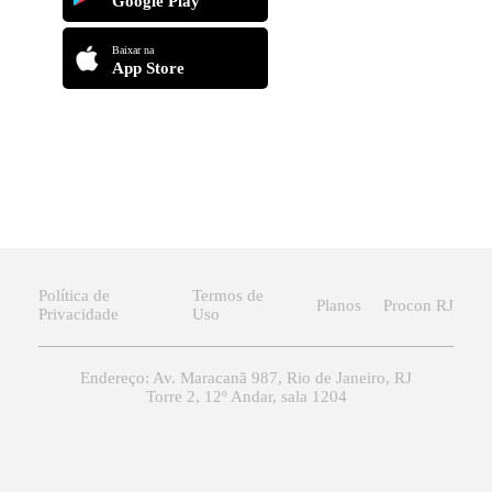
Google Play
Baixar na
App Store
Política de
Termos de
Planos
Procon RJ
Privacidade
Uso
Endereço: Av. Maracanã 987, Rio de Janeiro, RJ
Torre 2, 12º Andar, sala 1204