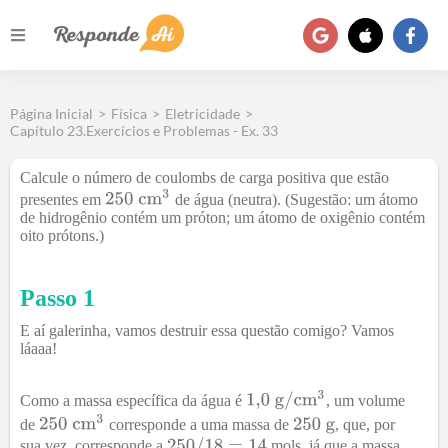
Página Inicial
>
Física
>
Eletricidade
>
Capítulo 23.Exercícios e Problemas - Ex. 33
Calcule o número de coulombs de carga positiva que estão
presentes em
de água (neutra). (Sugestão: um átomo
de hidrogênio contém um próton; um átomo de oxigênio contém
oito prótons.)
Passo 1
E aí galerinha, vamos destruir essa questão comigo? Vamos
láaaa!
Como a massa específica da água é
, um volume
de
corresponde a uma massa de
, que, por
sua vez, corresponde a
mols, já que a massa