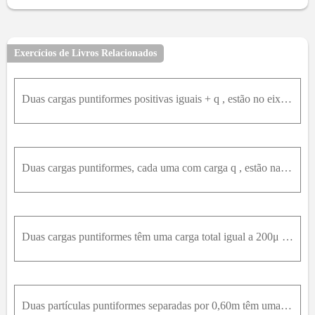
Exercícios de Livros Relacionados
Duas cargas puntiformes positivas iguais + q , estão no eixo y ; uma está em y = + a e a outra está em y = - a . O campo elétrico na origem é igual a zero. Uma carga teste q 0 é colocada na origem est
Duas cargas puntiformes, cada uma com carga q , estão na base de um triângulo equilátero cujos lados têm comprimento L , como mostra a figura 21-38. Uma terceira carga puntiforme tem carga igual a 2 q
Duas cargas puntiformes têm uma carga total igual a 200μ C e estão separadas por 0,600m . (a) Determine a carga de cada partícula se elas se atraem com uma força de 120N . (b) Determine a força em cad
Duas partículas puntiformes separadas por 0,60m têm uma carga total de 200μ C . (a) Se as duas partículas se repelem com uma força de 80N , qual é a carga de cada uma das duas? (b) Se as duas partícul