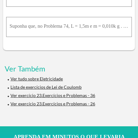
Suponha que, no Problema 74, L = 1,5m e m = 0,010k g . (a) Qual é o ângulo que cada corda faz com a vertical se q = 0,75μ C ? (b) Qual é o ângulo que cada corda faz com a vertical se cada uma das part
Ver Também
Ver tudo sobre Eletricidade
Lista de exercícios de Lei de Coulomb
Ver exercício 23.Exercícios e Problemas - 36
Ver exercício 23.Exercícios e Problemas - 26
APRENDA EM MINUTOS O QUE LEVARIA