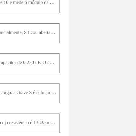
Você configura o circuito indicado na Figura 26.22a, em que R 196 V. Você fecha a chave no instante t 0 e mede o módulo da corrente i no resistor R em função do tempo t após o fechamento da chave. Seu
O circuito da Fig. 29-46 mostra um capacitor C, duas baterias ideais, dois resistores e uma chave S. Inicialmente, S ficou aberta por um longo período de tempo. Se ela for, então, fechada, permanecend
O aparelho regulador de um jogo eletrônico consiste em um resistor variável ligado as placas de um capacitor de 0,220 uF. O capacitor é carregado a 5.0 V e, a seguir, descarregado através do resistor.
No circuito da Fig. 29-47. tf = L2 kV. C=6.5 7F, tf , = /?, = tf, = 0.p3 Míi. Com Completamente sem carga. a chave S é subitamente fechada (no instante t - 0). (a ) Determine a corrente que percorre c
Um longo cabo subterrâneo de 10 km se estende de leste para oeste e consiste em dois fios paralelos cuja resistência é 13 Ω/km. Um curto circuito se forma a uma distância v medida a partir da extremid