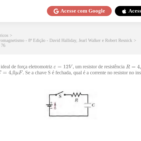
Acesse com
Google
Aces
ricos
>
omagnetismo - 8ª Edição - David Halliday, Jearl Walker e Robert Resnick
>
 76
ideal de força eletromotriz
, um resistor de resistência
. Se a chave S é fechada, qual é a corrente no resistor no i