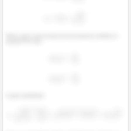
Beleza, agora vamos arrumar isso pra podermos substituir na
equação lá de cima.
E agora substituindo: