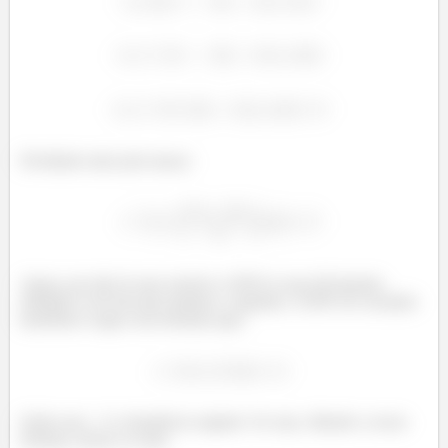
Dividindo tudo pela massa:
Agora, pra não ter que resolver a EDO (o que dá bastante
trabalho) você tem que lembrar o seguinte, a EDO do oscilador
harmônico segue essa fórmula aqui:
Onde esse
é a frequência angular. Ou seja, olhando a nossa
fórmula, dá pra ver que: