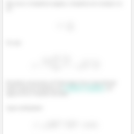
Mas essa é a frequência angular, a frequência de oscilação vai
ser:
Ou seja:
Resultado sensacional, né? Bem legal. Essa é uma fórmula
muito usada pra frequência de
oscilações acopladas
, em
alguns livros é bastante discutida.
Agora substituindo: