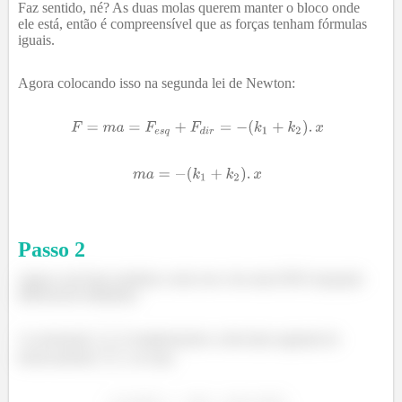
Faz sentido, né? As duas molas querem manter o bloco onde
ele está, então é compreensível que as forças tenham fórmulas
iguais.
Agora colocando isso na segunda lei de Newton:
Passo
2
Agora você deve lembrar como isso vira uma EDO (equação
diferencial ordinária).
A aceleração
é simplesmente a derivada segunda do
deslocamento
, ou seja: