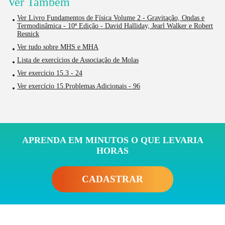
Ver Também
Ver Livro Fundamentos de Física Volume 2 - Gravitação, Ondas e
Termodinâmica - 10ª Edição - David Halliday, Jearl Walker e Robert
Resnick
Ver tudo sobre MHS e MHA
Lista de exercícios de Associação de Molas
Ver exercício 15.3 - 24
Ver exercício 15.Problemas Adicionais - 96
APRENDA EM MINUTOS O QUE LEVARIA
HORAS
CADASTRAR