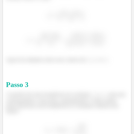
Agora fica faltando achar esses valores de
,
e
.
Passo
3
A questão deu duas frequências de oscilação
e
, cada uma
correspondente a uma mola, separadamente. Como a gente
pode relacionar essas frequências às constantes elásticas das
molas?