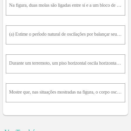
Na figura, duas molas são ligadas entre si e a um bloco de massa 0,245k g que oscila em um piso sem atrito. As duas molas possuem uma constante elástica k = 6430N / m . Qual é a frequência das oscilaç
(a) Estime o período natural de oscilações por balançar seus braços quando você anda, quando suas mãos estão vazias. (b) Agora estime o período natural de oscilação quando você está carregando uma mal
Durante um terremoto, um piso horizontal oscila horizontalmente em um movimento harmônico simples aproximado. Suponha que ele oscile em uma única frequência, com 0,80s de período. (a) Após o terremoto
Mostre que, nas situações mostradas na figura, o corpo oscila com uma frequência f = 1 2 π k e f m , onde k e f é dado por (a) k e f = k 1 + k 2 e (b) 1 / k e f = 1 / k 1 + 1 / k 2 . Dica: Determine a