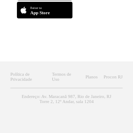
Baixar na
App Store
Política de
Termos de
Planos
Procon RJ
Privacidade
Uso
Endereço: Av. Maracanã 987, Rio de Janeiro, RJ
Torre 2, 12º Andar, sala 1204