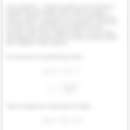
Com a partícula
estando em repouso, isso nos diz que o
momento linear dos produtos finais é igual em módulo e
sentidos contrários. A ideia aqui é usar essa equivalência do
momento linear e, juntamente com a equação de conservação
de energia, obter uma relação pra energia de uma das
partículas. Depois obter a energia da outra, e por fim achar a
porcentagem de cada uma delas em relação à energia cinética
total. Tranquilo? Vamos começar!
Da conservação de momento linear temos:
Agora da equação pra conservação de energia: