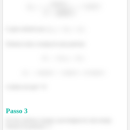
E agora sabendo que
Podemos achar a energia da outra partícula:
Certinho até aqui? =D
Passo
3
Por fim, podemos calcular a porcentagem de cada energia.
Primeiro da partícula
: