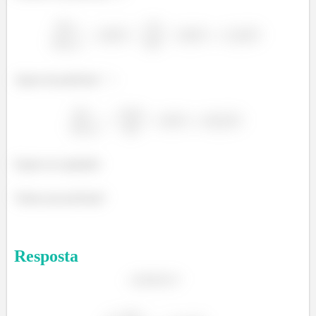
Agora da partícula
:
Espero ter ajudado!
Vamos pra próxima?
Resposta