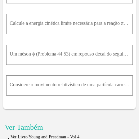
Calcule a energia cinética limite necessária para a reação π - + p → Σ 0 + K 0 se um feixe de π - incide sobre um próton em repouso. A partícula K 0 possui massa igual a 497,7M e V / c 2 .
Um méson ϕ (Problema 44.53) em repouso decai do seguinte modo: ϕ → K + + K - . A estranheza desse méson é igual a 0 . a) Calcule a energia cinética do méson K + . (Suponha que os dois produtos do deca
Considere o movimento relativístico de uma partícula carregada de carga q e massa de repouso m 0 num campo magnético uniforme de magnitude B . (a) Mostre que a energia cinética da partícula não se alt
Ver Também
Ver Livro Young and Freedman - Vol 4