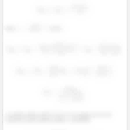
ã
Mas
A energia cinética total é
, e as massas são as que
usamos no passo anterior, então é só substituir: