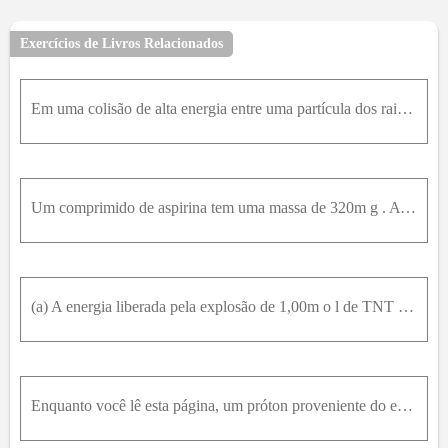
Exercícios de Livros Relacionados
Em uma colisão de alta energia entre uma partícula dos raios cósmicos e uma partícula da parte superior da atmosfera terrestre, 120k m acima do nível do mar, é criado um píon. O píon possui uma energi
Um comprimido de aspirina tem uma massa de 320m g . A energia correspondente a essa massa seria suficiente para fazer um automóvel percorrer quantos quilômetros? Suponha que o automóvel faço 12,75K m
(a) A energia liberada pela explosão de 1,00m o l de TNT é 3,40M J . A massa molar do TNT é 0,227k g / m o l . Que peso de TNT seria necessário para liberar um energia de 1,80 × 10 14 J (b) Esse peso
Enquanto você lê esta página, um próton proveniente do espaço sideral atravessa a página do livro da esquerda para a direita com uma velocidade relativa v e uma energia total de 14,24n J . No seu refe