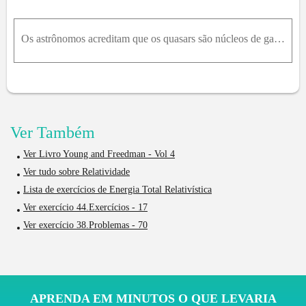
Os astrônomos acreditam que os quasars são núcleos de galáxias ativas nos primeiros estágios de formação. Um quasar típico irradia energia de uma taxa de 10 41 W . Com que rapidez a massa de um quasar
Ver Também
Ver Livro Young and Freedman - Vol 4
Ver tudo sobre Relatividade
Lista de exercícios de Energia Total Relativística
Ver exercício 44.Exercícios - 17
Ver exercício 38.Problemas - 70
APRENDA EM MINUTOS O QUE LEVARIA