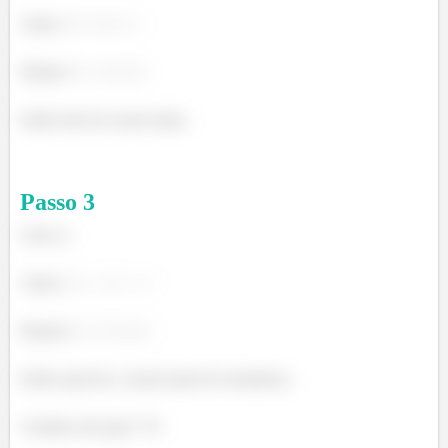
Antes:
Depois
Então não há conservação.
Passo
3
Letra c)
Antes:
Depois:
Então aqui há a conservação de estranheza.
Certinho até aqui? =D