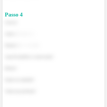
Passo
4
Letra d)
Antes:
Depois:
Aqui há também a conservação!
Beleza?
Espero ter ajudado!
Vamos pra próxima?