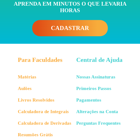
APRENDA EM MINUTOS O QUE LEVARIA
HORAS
CADASTRAR
Para Faculdades
Central de Ajuda
Matérias
Nossas Assinaturas
Aulões
Primeiros Passos
Livros Resolvidos
Pagamentos
Calculadora de Integrais
Alterações na Conta
Calculadora de Derivadas
Perguntas Frequentes
Resumões Grátis