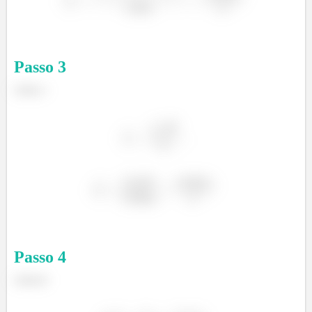
Passo
3
Letra c:
Passo
4
Letra d: