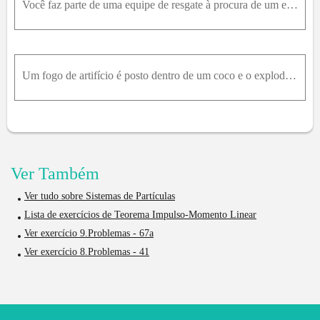
Você faz parte de uma equipe de resgate à procura de um explorador perdido. Você acaba de encontrar o explorador desaparecido, mas está separado dele por uma garganta de 200m de altura com um rio de 3
Um fogo de artifício é posto dentro de um coco e o explode em três pedaços. Dois deles são de mesma massa e saem para o sul e o oeste, perpendicularmente um ao outro, a 20m / s . O terceiro pedaço tem
Ver Também
Ver tudo sobre Sistemas de Partículas
Lista de exercícios de Teorema Impulso-Momento Linear
Ver exercício 9.Problemas - 67a
Ver exercício 8.Problemas - 41