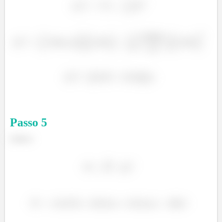
Passo
5
Letra e: