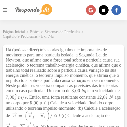
Página Inicial
>
Física
>
Sistemas de Partículas
>
Capítulo 9.Problemas - Ex. 74a
Há (pode-se dizer) três teorias igualmente importantes de
movimento para uma partícula isolada: a Segunda Lei de
Newton, que afirma que a força total sobre a partícula causa sua
aceleração; o teorema trabalho-energia cinética, que afirma que o
trabalho total realizado sobre a partícula causa variação na sua
energia cinética; o teorema impulso-momento, que afirma que o
impulso total sobre a partícula causa variação em seu momento.
Neste problema, você irá comparar as previsões das três teorias
em um caso particular. Um corpo de
tem velocidade de
. Então, uma força resultante constante
age
no corpo por
. (a) Calcule a velocidade final do corpo,
utilizando o teorema impulso-momento. (b) Calcule a aceleração
de
(c) Calcule a aceleração de
. (d) Encontre o vetor deslocamento do corpo