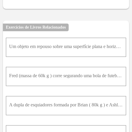
Exercícios de Livros Relacionados
Um objeto em repouso sobre uma superfície plana e horizontal explode dividindo-se em três fragmentos, um deles com massa sete vezes maior que a do outro. O fragmento mais pesado desliza por 8,2m até p
Fred (massa de 60k g ) corre segurando uma bola de futebol americano a 6,0m / s quando é abalroado frontalmente por Brutus (massa de 120k g ), que se move a 4,0m / s . Brutus agarra Fred com força e a
A dupla de esquiadores formada por Brian ( 80k g ) e Ashley ( 50k g ) sempre é assistida com prazer por uma multidão. Rotineiramente, Brian, usando esquis de madeira, parte do topo de uma rampa com 20