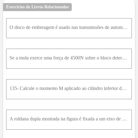
numa região conhecida como
círculo de atrito
:
Exercícios de Livros Relacionados
O disco de embreagem é usado nas transmissões de automóveis padrão. Se quatro molas são usadas para manter os dois discos A e B juntas, determine a força em cada mola necessária para transmitir um mom
Se a mola exerce uma força de 4500N sobre o bloco determine o torque M necessário para girar o eixo. O coeficiente de atrito estático em todas as superfícies de contato é μ s = 0,3 .
Sendo assim, a reação vai gerar um momento dado
135- Calcule o momento M aplicado ao cilindro inferior do par, ambos com 20k g , que permitirá que eles rolem para baixo lentamente. Os coeficientes de atrito estático e dinâmico para todas as superfí
por:
Como:
A roldana dupla mostrada na figura é fixada a um eixo de 10m m de raio que se ajusta com folga a um mancal fixo. Sabendo que o coeficiente de atrito estático entre o eixo e o mancal pouco lubrificado