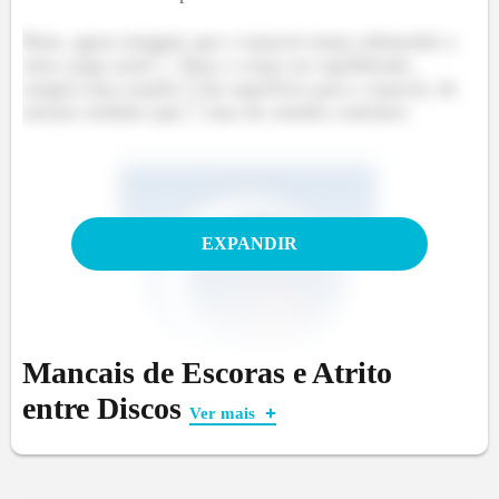
Bom, agora imagine que o mancal esteja submetido a
uma carga axial
Para o corpo ser equilibrado,
surgirá uma reação
da superfície para o mancal, de
mesmo módulo que
mas de sentido contrário:
EXPANDIR
Mancais de Escoras e Atrito
entre Discos
Ver mais
No entanto, essas duas forças não vão ser colineares,
ou seja, não estão alinhadas. Pelo contrário, a força
será aplicada a uma distância
do centro do eixo,