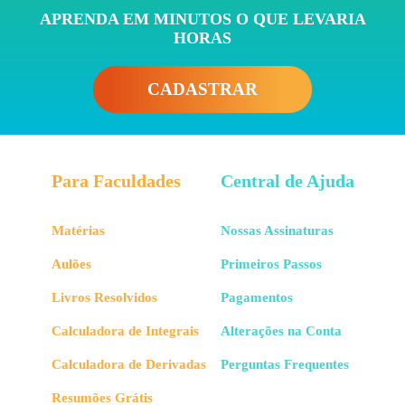
APRENDA EM MINUTOS O QUE LEVARIA
Nesse tipo de mancal, geralmente existem duas
HORAS
superfícies que são comprimidas uma contra a outra, o
que gera um atrito entre elas:
CADASTRAR
Para Faculdades
Central de Ajuda
Matérias
Nossas Assinaturas
Aulões
Primeiros Passos
Surge, então, da mesma forma que no outro tipo de
mancal, a mesma pergunta: Qual é o momento
Livros Resolvidos
Pagamentos
necessário para fazer o mancal girar?
Calculadora de Integrais
Alterações na Conta
O momento, nesse caso, é dado pela integral:
Calculadora de Derivadas
Perguntas Frequentes
Resumões Grátis