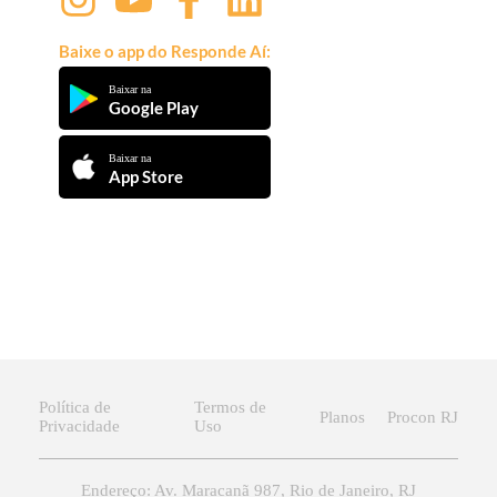
Baixe o app do Responde Aí:
Baixar na
Google Play
Baixar na
App Store
Política de
Termos de
Planos
Procon RJ
Privacidade
Uso
Endereço: Av. Maracanã 987, Rio de Janeiro, RJ