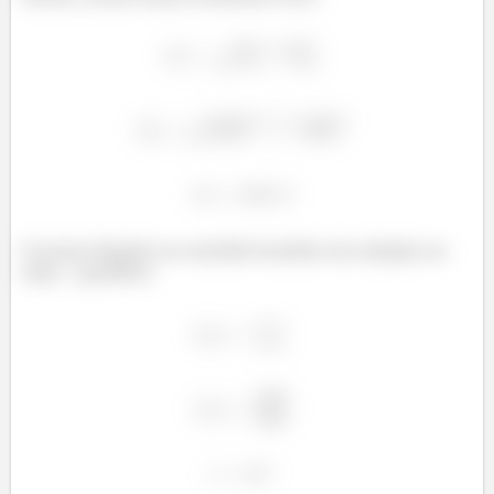
E nosso ângulo no sentido horário em relação ao
eixo
positivo: