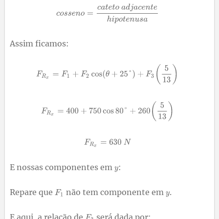
Assim ficamos:
E nossas componentes em
:
Repare que
não tem componente em
.
E aqui, a relação de
será dada por: