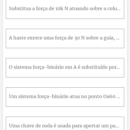
Substitua a força de 10k N atuando sobre a coluna de aço por um sistema força-binário equivalente no ponto O . Esta substituição é frequentemente feita em projetos de estruturas.
A haste exerce uma força de 30 N sobre a guia, como mostrado. Determine o sistema força-binário equivalente em O .
O sistema força-binário em A é substituído por uma força equivalente única no ponto B na aresta vertical (ou sua extensão) da placa triangular. Determine a distância d entre AeB .
Um sistema força-binário atua no ponto Oa60 ° do setor circular. Determine o módulo da força F se o sistema dado pode ser substituído por uma força autônoma na extremidade A do setor.
Uma chave de roda é usada para apertar um parafuso de cabeça quadrada. Se forças de 250N forem aplicadas à chave, como mostrado, determine o módulo F das forças iguais exercidas nos quatro pontos de c