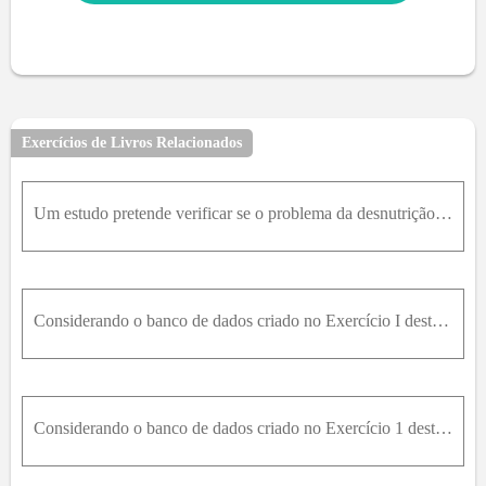
Exercícios de Livros Relacionados
Um estudo pretende verificar se o problema da desnutrição em adultos medida pelo peso, em quilos, em uma região agrícola (denotada por Região A), é maior do que em uma região industrial (Região B). Pa
Considerando o banco de dados criado no Exercício I desta seção, divida a idade em três categorias (menores de 18 anos, idade entre 18 e 21 inclusive, e maiores de 21 anos). Construa gráficos de barra
Considerando o banco de dados criado no Exercício 1 desta seção, construa histogramas para as quatro variáveis e, baseado no gráfico, descreva os seus comportamentos.