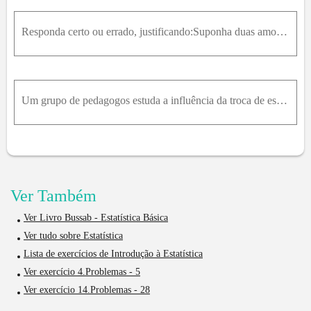
Responda certo ou errado, justificando:Suponha duas amostras colhidas de uma mesma população, sendo uma de tamanho 100 e outra de tamanho 200. Então, a amostra de tamanho maior é mais representativa d
Um grupo de pedagogos estuda a influência da troca de escolas no desempenho de alunos do ensino fundamental. Como parte do levantamento realizado, foi anotado o número de escolas cursadas pelos alunos
Ver Também
Ver Livro Bussab - Estatística Básica
Ver tudo sobre Estatística
Lista de exercícios de Introdução à Estatística
Ver exercício 4.Problemas - 5
Ver exercício 14.Problemas - 28