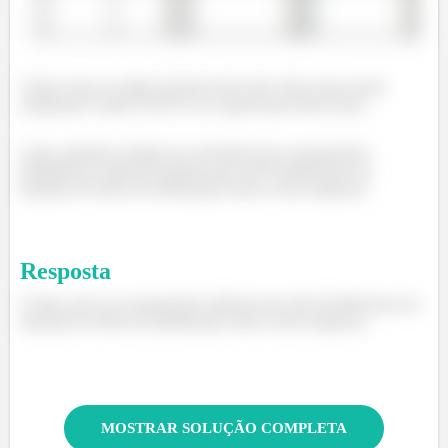
Viram como os dados ficaram bem mais claros para serem
analisados? Então NUNCA se esqueceçam desse bizu!
Logo, podemos chegar na conclusão que as proporções
(frequências relativas) indicam que não há diferenças da
duração de efeito de dedetização entre as três empresas.
Resposta
Contra, pois as as proporções indicam que não há diferenças da
duração de efeito de dedetização entre as três empresas.
MOSTRAR SOLUÇÃO COMPLETA