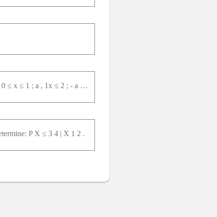
O tempo de corrosão, em anos, de uma certa peça metálica é uma variável com densidade: f x = a x , 0 ≤ x ≤ 1 ; a , 1x ≤ 2 ; - a x + 3 a ,2x ≤ 3 ; 0 , c a s oc o n t r á r i o . á Calcule a constante a
termine: P X ≤ 3 4 | X 1 2 .