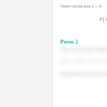
Vamos calcular para
:
Passo
2
Agora, vamos calcular a função
Agora podemos escrever a funç