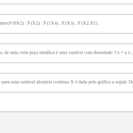
mine:P (0X2) . P (X2) . P (1X4) . P (X3) . P (X2,X1) .
para uma variável aleatória contínua X é dada pelo gráfico a seguir. De