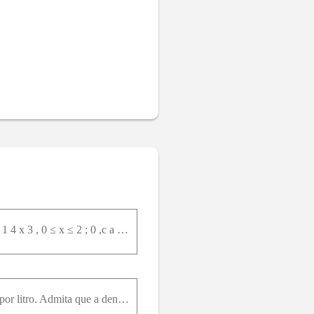
A função apresentada, a seguir, corresponde à densidade de uma variável aleatória contínua X : f x = 1 4 x 3 , 0 ≤ x ≤ 2 ; 0 ,c a s oc o n t r á r i o . á Determine:(a) P X1 (b) P X1 2 (c) P 1 2X ≤ 1
O consumo de combustível de um certo automóvel é uma variável aleatória, medida em quilômetros por litro. Admita que a densidade de probabilidade dessa variável é expressa pela seguinte função: f x =