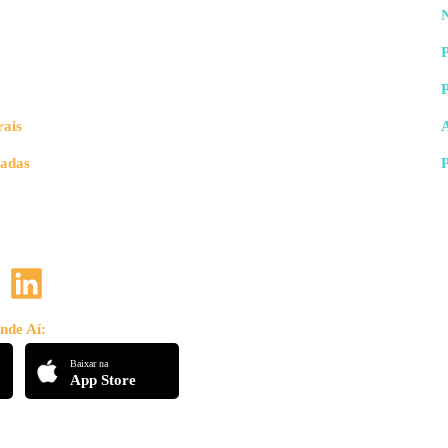
N
P
rais
vadas
nde Aí:
Baixar na
App Store