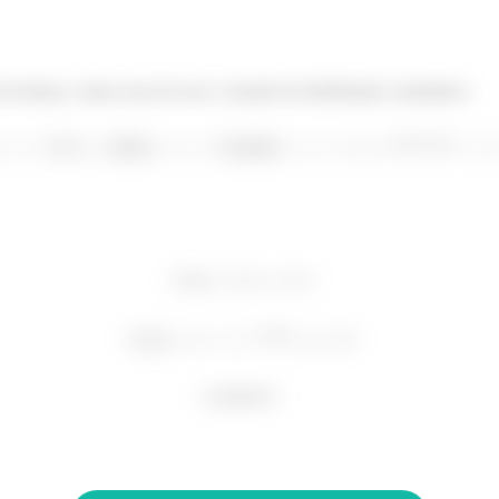
da fratura, vamos usar de novo a função de distribuição cumulativa: