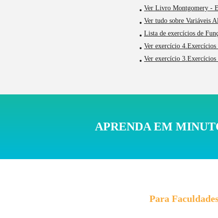
Ver Livro Montgomery - Es
Ver tudo sobre Variáveis Al
Lista de exercícios de Fu
Ver exercício 4.Exercícios 
Ver exercício 3.Exercícios
APRENDA EM MINUTO
Para Faculdade