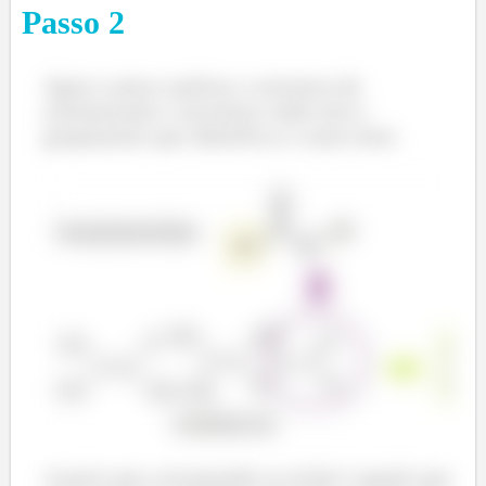
Passo
2
Agora vamos analisar a estrutura do
aromatizante e encontrar onde está o
grupamento que identifica-o como éster.
A parte que corresponde ao ácido é aquela que