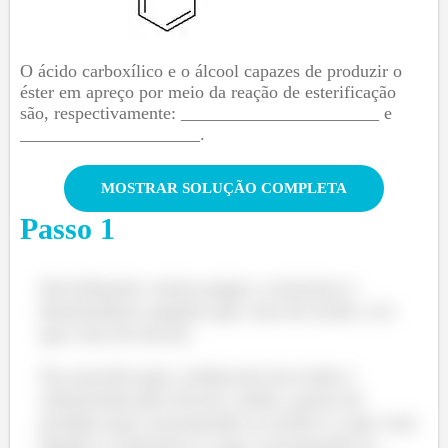
O ácido carboxílico e o álcool capazes de produzir o
éster em apreço por meio da reação de esterificação
são, respectivamente: ______________________ e
____________________.
MOSTRAR SOLUÇÃO COMPLETA
Passo
1
Inicialmente vamos pegar a estrutura e
desmembrar naquilo que vem do ácido e no
que vem do álcool.
Na esterificação a hidroxila do ácido é
substituída pelo álcool, então a parte do
produto que corresponde ao ácido é o que vem
ligado à carbonila e o que corresponde ao