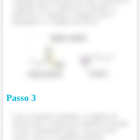
a ligação entre o carbono da carbonila e a
hidroxila e a segunda é a ligação entre o
hidrogênio e o oxigênio do álcool.
Passo
3
Com as ligações rompidas, o oxigênio do
álcool ataca o carbono da carbonila formando
o éster e eliminando água, como previsto.
Assim, temos os seguintes produtos: