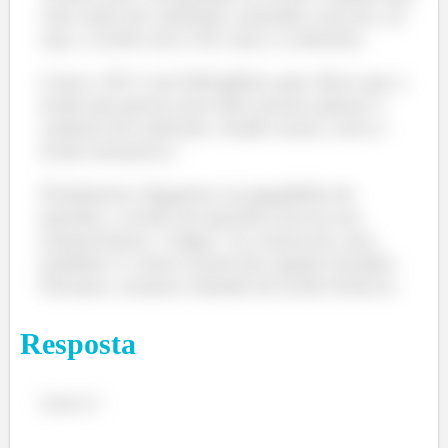
vem antes da carbonila contando com ela, ou
seja, o ácido será o R1 mais a carbonila.
Como o R1 é um hidrogênio quer dizer que o
ácido que gerou esse éster possui apenas o
carbono da carbonila. Sendo assim, seria o
ácido metanoico.
Finalmente chegamos na pegadinha da
questão, o ácido em questão está na sua
nomenclatura ‘vulgar’ ou comercial, mas
também é o único ácido das opções listadas.
Portanto, estamos falando do ácido fórmico.
Resposta
Letra C