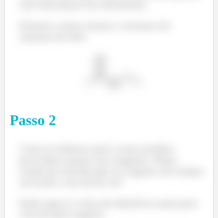
sem nem pensar em mecanismo.
Tudo começa com o ácido aceitando a forma protonada
Primeiro vamos montar a estrutura do
do ácido catalizador, representado pelo H3O+ ali no
etanoato de etila:
início. O álcool ataca essa carbonila agora carregada
positivamente, gerando um intermediário tetraédrico.
Um átomo de oxigênio perde o próton para o outro
receber.
Passo
2
Como já sabemos qual o nosso produto
Para o grand finale, temos que a molécula de água ao
precisamos pensar nos reagentes. Numa
sair gera o nosso éster, só que protonado. E ele não
reação de esterificação os reagente são sempre
pode ficar assim, né? Esse pronto é transferido para
um ácido e um álcool, né?
uma base que esteja no meio, deixando o éster estável.
Fiiiiiim.
Então agora é a hora de identificar qual parte
vem de qual reagente.
Classe dos ftalatos: Esterificação de