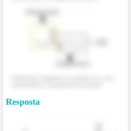
Finalmente chegamos no produto A e a sua
nomenclatura é propanoato de propila.
Resposta