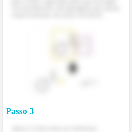
gera o éster e água quer dizer que essa água
veio da hidroxila e do hidrogênio que saíram,
respectivemente, do ácido e do álcool.
Passo
3
Agora é só dar nome aos substratos: