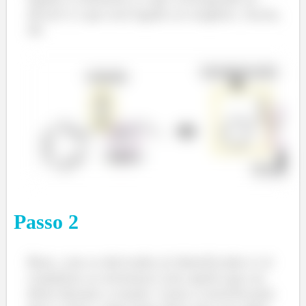
álcool é o que está ligado ao oxigênio. Assim,
óh:
Passo
2
Bom, com os derivados já identificados é só
completar as estruturas com aquilo que sai
delas durante a reação. Como a esterificação