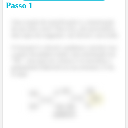
Passo
1
Uma reação de esterificação é a sintetização
de um éster certo? Para isso, são necessários
dois tipos de reagentes: um álcool e um ácido.
O Geranol é o álcool e podemos concluir isso
a partir do próprio nome com terminação em
“OL”, mas para ter certeza é só encontrar o
grupamento hidroxila na sua estrutura. E ela
tá aqui: