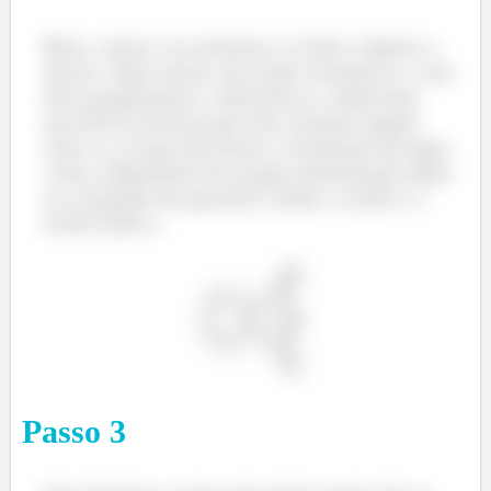
Bom, vamos ver primeiro o ácido e depois o
álcool. Aqui temos um ácido aromático e com
dois grupamentos carboxílicos, então bem
provável (certeza) que eles estejam ligado
entre si, já que não houve a formação de água
como subproduto da reação (informação dada
no comando da questão). Então o ácido é o
ácido ftálico:
Passo
3