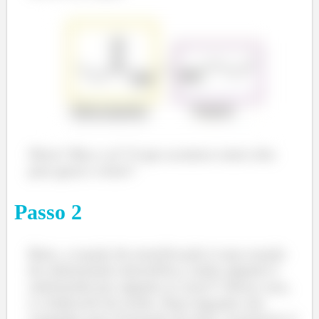
Show! Mas e ai? O que acontece entre eles
para gerar o éster?
Passo
2
Bom, a reação de esterificação é uma reação
de substituição eletrofílica, então alguém é
substituído por alguém aí certo?! Nesse caso,
é a hidroxila do ácido. Duas ligações são
rompidas para formação do éster. A primeira é