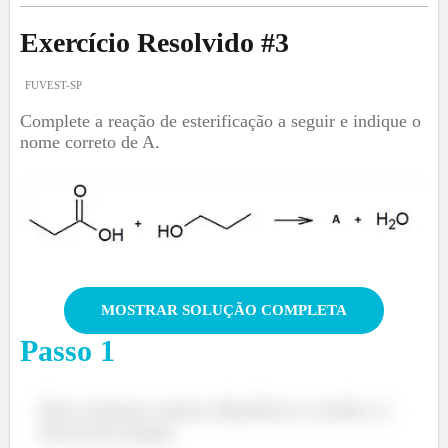
Exercício Resolvido #
3
FUVEST-SP
Complete a reação de esterificação a seguir e indique o
nome correto de A.
MOSTRAR SOLUÇÃO COMPLETA
Passo
1
Para começar vamos identificar o ácido e o
álcool da reação: