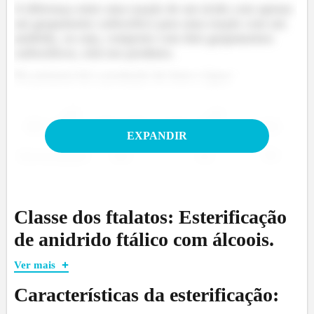
A diferença entre uma reação de um ácido com apenas
um grupamento carboxílico para uma reação com um
anidrido, ou seja, composto com dois grupamentos
carboxílicos, está nos produtos.
Na primeira há a produção de éster e água:
EXPANDIR
E na segunda éster e um álcool correspondente:
Classe dos ftalatos: Esterificação
de anidrido ftálico com álcoois.
Ver mais
Características da esterificação: