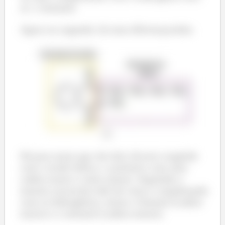
se: o metanol.
Agora no segundo, há uma diferençazinha:
Dá para notar que são dois álcoois reagindo
com o ácido ftálico, o primeiro com uma
cadeia maior e outro menor. Seguindo o
mesmo raciocínio dali de cima e completando
com os hidrogênios, temos o butanol (cadeia
maior) e o metanol (cadeia menor).