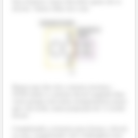
Para finalizar vamos descobrir quem são os
álcoois. Vamos olhar um a um:
Repara que eles tem a mesma estrutura -
OCH3 então é o mesmo álcool reagindo duas
vezes porque está numa estequiometria maior
que a do ácido, numa proporção de 1:2 ácido/
álcool.
Completando a estrutura para formar o álcool,
ou seja, completando com o hidrogênio tem-