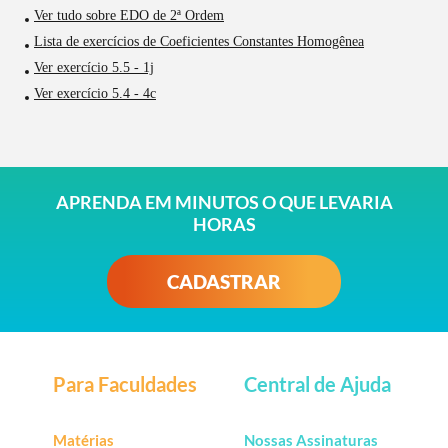
Ver tudo sobre EDO de 2ª Ordem
Lista de exercícios de Coeficientes Constantes Homogênea
Ver exercício 5.5 - 1j
Ver exercício 5.4 - 4c
APRENDA EM MINUTOS O QUE LEVARIA
HORAS
CADASTRAR
Para Faculdades
Central de Ajuda
Matérias
Nossas Assinaturas