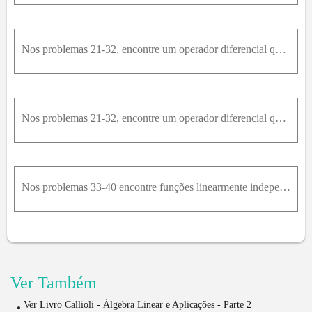
Nos problemas 21-32, encontre um operador diferencial que anule a função dadae^(-x) . sen(x) - e^(2x) . cos(x)
Nos problemas 21-32, encontre um operador diferencial que anule a função dada3 + e^x . cos(2x)
Nos problemas 33-40 encontre funções linearmente independentes que são anuladas pelo operador diferencial dado.D^2 + 5
Ver Também
Ver Livro Callioli - Álgebra Linear e Aplicações - Parte 2