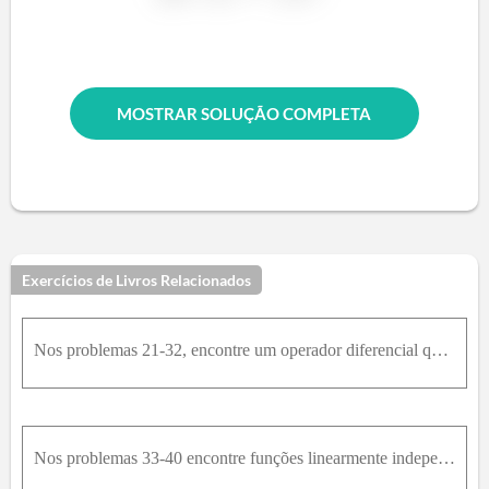
MOSTRAR SOLUÇÃO COMPLETA
Exercícios de Livros Relacionados
Nos problemas 21-32, encontre um operador diferencial que anule a função dada(2 - e^x)^2
Nos problemas 33-40 encontre funções linearmente independentes que são anuladas pelo operador diferencial dado.D^2 - 9D - 36