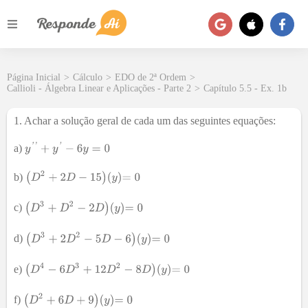
Página Inicial
>
Cálculo
>
EDO de 2ª Ordem
>
Callioli - Álgebra Linear e Aplicações - Parte 2
>
Capítulo 5.5 - Ex. 1b
1. Achar a solução geral de cada um das seguintes equações:
a)
b)
c)
d)
e)
f)