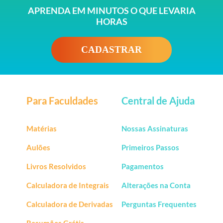
APRENDA EM MINUTOS O QUE LEVARIA
HORAS
CADASTRAR
Para Faculdades
Central de Ajuda
Matérias
Nossas Assinaturas
Aulões
Primeiros Passos
Livros Resolvidos
Pagamentos
Calculadora de Integrais
Alterações na Conta
Calculadora de Derivadas
Perguntas Frequentes