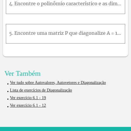
4. Encontre o polinômio característico e as dimensões dos autoespaços da matriz simétrica 3 2 2 2 3 2 2 2 3
5. Encontre uma matriz P que diagonalize A = 1 0 1 0 1 0 1 0 1 Ortogonalmente e determine a matriz diagonal D = P T A P .
Ver Também
Ver tudo sobre Autovalores, Autovetores e Diagonalização
Lista de exercícios de Diagonalização
Ver exercício 6.1 - 19
Ver exercício 6.1 - 12