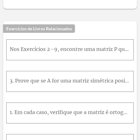
Exercícios de Livros Relacionados
Nos Exercícios 2–9, encontre uma matriz P que diagonaliza A ortogonalmente e determine P - 1 A P . A = 2 - 1 - 1 - 1 2 - 1 - 1 - 1 2
3. Prove que se A for uma matriz simétrica positiva e u e v vetores em forma de coluna, então u , v = u T A v É um produto interno de R n .
1. Em cada caso, verifique que a matriz é ortogonal e encontre sua inversa.(a) 3 5 - 4 5 4 5 3 5 (b) 4 5 0 - 3 5 - 9 25 4 5 - 12 25 12 25 3 5 16 25