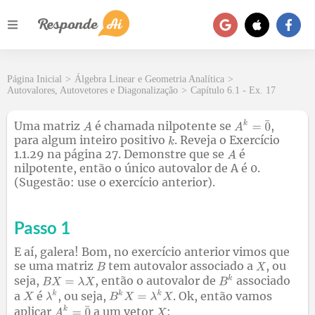
Página Inicial
>
Álgebra Linear e Geometria Analítica
>
Autovalores, Autovetores e Diagonalização
>
Capítulo 6.1 - Ex. 17
Uma matriz
é chamada nilpotente se
,
para algum inteiro positivo
. Reveja o Exercício
1.1.29 na página 27. Demonstre que se
é
nilpotente, então o único autovalor de A é 0.
(Sugestão: use o exercício anterior).
Passo 1
E aí, galera! Bom, no exercício anterior vimos que
se uma matriz
tem autovalor associado a
, ou
seja,
, então o autovalor de
associado
a
é
, ou seja,
. Ok, então vamos
aplicar
a um vetor
: