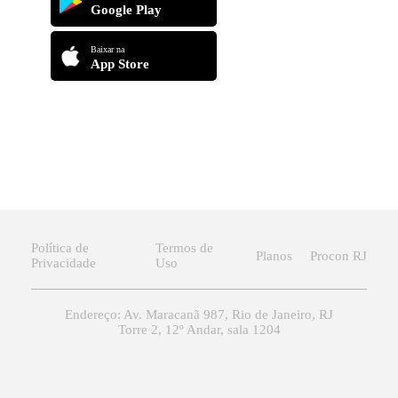
Google Play
Baixar na
App Store
Política de
Termos de
Planos
Procon RJ
Privacidade
Uso
Endereço: Av. Maracanã 987, Rio de Janeiro, RJ
Torre 2, 12º Andar, sala 1204