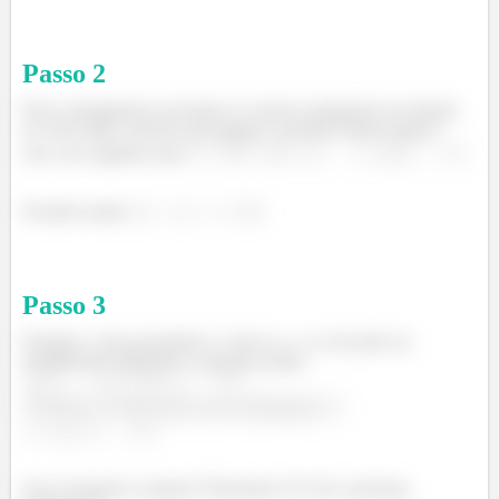
Passo
2
Para conseguirmos encontrar os vetores ortogonais em relação
ao vetor dado, teremos que igualar o produto interno igual a
zero, isso significa que:
.
Ficando assim:
Passo
3
Portanto, como possuímos o vetor (x, y, z), ele pode ser
simplificado utilizando a equação acima:
ç
é
Essa resolução te ajudou? Responde Aí! Até a próxima,