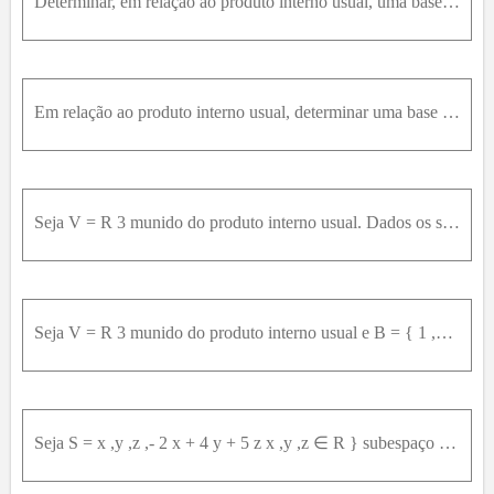
Determinar, em relação ao produto interno usual, uma base ortonormal para o subespeaço do R 4 gerado pelos vetores v 1 = ( 1 ,0 ,- 1 ,1 ) , v 2 = ( 0 ,1 ,0 ,1 ) e v 3 = ( 1 ,1 ,- 1 ,2 ) .
Em relação ao produto interno usual, determinar uma base ortornormal dos seguintes subespaços vetoriais do R 3 : S = x , y , z ∈ R 3 x + y + z = 0 }
Seja V = R 3 munido do produto interno usual. Dados os subespaços S 1 = x , y , z x - 2 y + 3 z = 0 } S 2 = t2 ,1 ,- 1 t ∈ R } determinar S 1 ⊥ e S 2 ⊥ .
Seja V = R 3 munido do produto interno usual e B = { 1 ,2 ,- 3 ,2 ,- 4 ,2 } . Determinar:a) O subespaço S gerado por B .b) O subespaço S ⊥ .
Seja S = x ,y ,z ,- 2 x + 4 y + 5 z x ,y ,z ∈ R } subespaço do R 4 com produto interno usual. Seja A = { 1 ,2 ,- 1 ,1 ,2 ,- 1 ,2 ,2 } ⊂ S .a) Ortonormalizar o conjunto A .b) Completar o conjunto A de