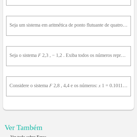
Seja um sistema em aritmética de ponto flutuante de quatro dígitos, base decimal e com acumulador de precisão dupla. Dados os números: x = 0.7237 × 1 0 4 , y = 0.2145 × 1 0 - 3 e z = 0.2585 × 1 0 1 Ef
Seja o sistema 𝐹 2,3 , − 1,2 . Exiba todos os números representáveis neste sistema e coloque-os sobre um eixo ordenado.
Considere o sistema 𝐹 2,8 , 4,4 e os números: 𝑥 1 = 0.10110011 × 2 2 𝑒 𝑥 2 = 0.10110010 × 2 2 . Qual dos dois representa melhor 2.8 10 ?
Ver Também