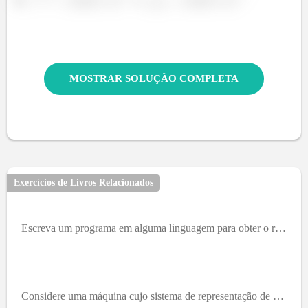
b)
e
MOSTRAR SOLUÇÃO COMPLETA
Exercícios de Livros Relacionados
Escreva um programa em alguma linguagem para obter o resultado da seguinte operação: S = 10000 - ∑ k = 1 n x para: a) n=10000 e x= 0.1; b)n=80000 e x=0.125.
Considere uma máquina cujo sistema de representação de números é definido por: β = 10 ,t = 4 , l = - 5eu = 5 . Pede-se:qual o menor e o maior número em módulo representados nesta máquina? como será re