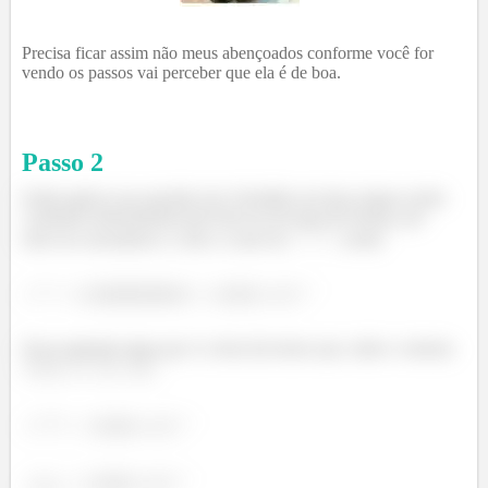
Precisa ficar assim não meus abençoados conforme você for
vendo os passos vai perceber que ela é de boa.
Passo
2
Então galera essa questão ela é dividida em duas etapas sendo
a primeira determinada pela letra (a) em que ele deseja, por
meio da calculadora o valor e exato de
, sendo
Já na segunda etapa que é a letra (b) temos que, dado o sistema