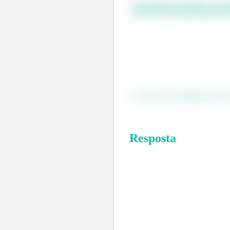
Só precisamos realizar esse t
mais para ter uma maior preci
E com isso conseguimos obser
Resposta