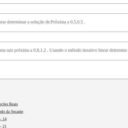
ear determinar a solução de:Próxima a 0.5,0.5 .
nções Reais
odo da Secante
 - 14
 - 21