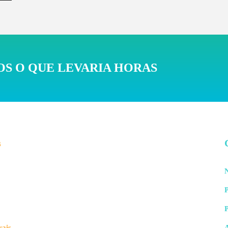
S O QUE LEVARIA HORAS
s
N
P
rais