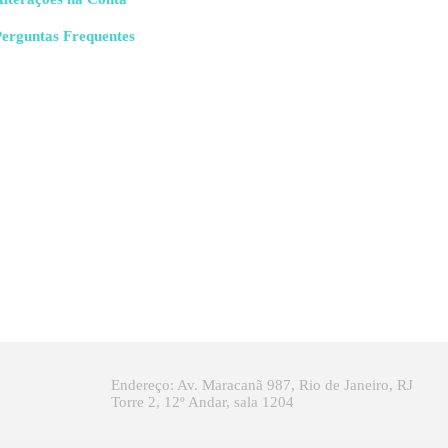
Perguntas Frequentes
Endereço: Av. Maracanã 987, Rio de Janeiro, RJ
Torre 2, 12º Andar, sala 1204