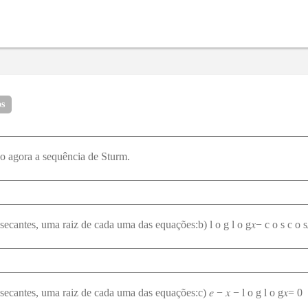
os
o agora a sequência de Sturm.
ecantes, uma raiz de cada uma das equações:b) l o g l o g𝑥− c o s c o s
ecantes, uma raiz de cada uma das equações:c) 𝑒 − 𝑥 − l o g l o g𝑥= 0