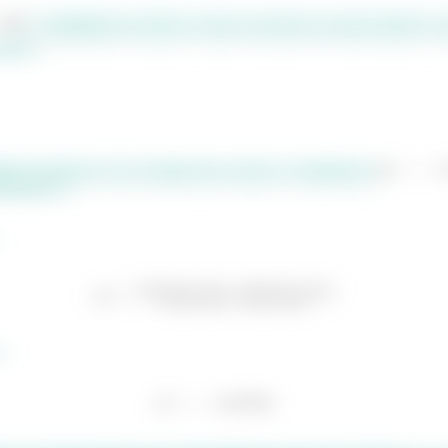
e substituindo na função, vamos encontrar um valor positivo e 
ontos.
zar as iterações com o método das secantes, considerando
no passo 1!
: