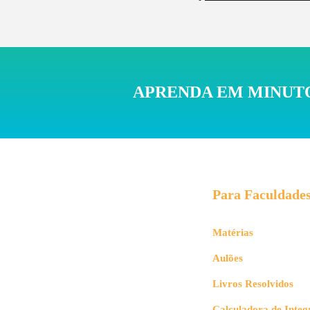
APRENDA EM MINUTO
Para Faculdade
Matérias
Aulões
Livros Resolvidos
Calculadora de Integ