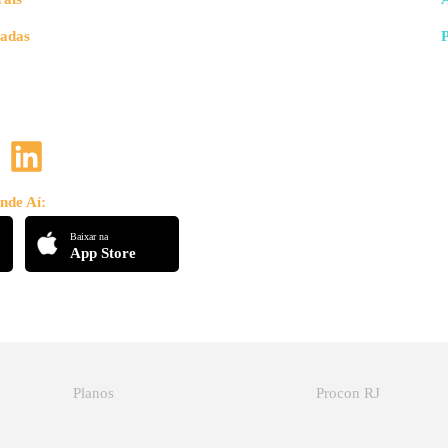
vadas
nde Aí:
Baixar na
App Store
Planos
Procon RJ