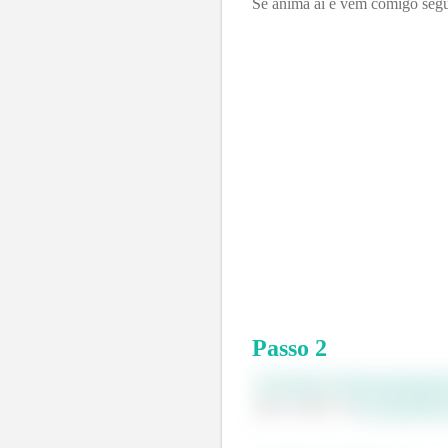
Se anima aí e vem comigo segu
Passo
2
Precisamos chutar um intervalo
em um interv