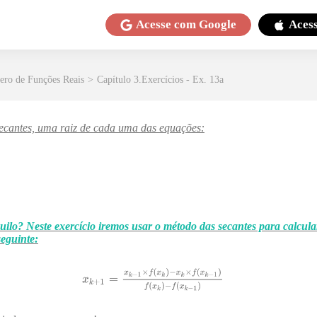
Acesse com
Google
Aces
ero de Funções Reais
>
Capítulo 3.Exercícios - Ex. 13a
ecantes, uma raiz de cada uma das equações:
ilo? Neste exercício iremos usar o método das secantes para calcul
eguinte: