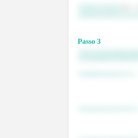
Chutando o intervalo
existe uma raiz entre os dois p
Passo
3
Com isso, agora devemos reali
usar a fórmula que já passei 
Substituindo ficaremos com:
Resolvendo vamos chegar em