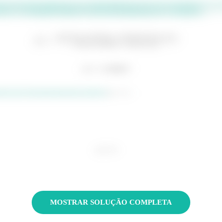
ipo de iteração algumas vezes dependendo do erro que queremos. Se voc
são, os resultados obtidos serão aproximadamente os seguintes:
var que existe uma raiz no ponto
.
MOSTRAR SOLUÇÃO COMPLETA