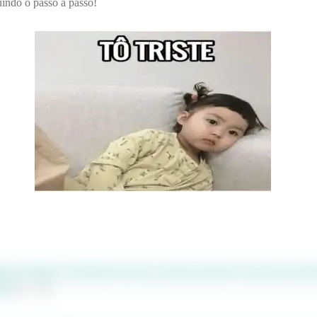
indo o passo a passo!
 e verificar a existência de raiz no mesmo, lembre-se que para existi
alo
: