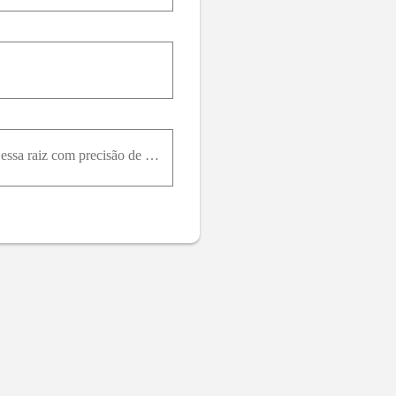
O sistema não linear:Possui uma raiz próxima a 0.8,1.2 . Usando o método iterativo linear determine essa raiz com precisão de 10 − 1 .