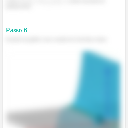
Como
e
, temos um ponto de
máximo local.
Passo
6
Fazendo um gráfico com o auxilio do GeoGebra, temos: