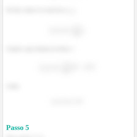
Por fim, vamos ver como fica o
:
Usando o que achamos no Passo
:
Assim,
Passo
5