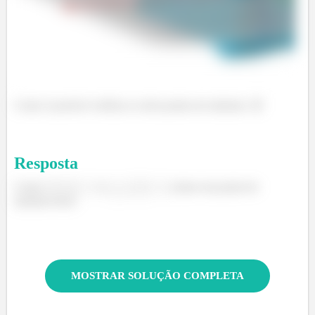
Como é possível verificar os dois pontos de máximo. 😉
Resposta
Como
e
, temos um ponto de
máximo local.
MOSTRAR SOLUÇÃO COMPLETA