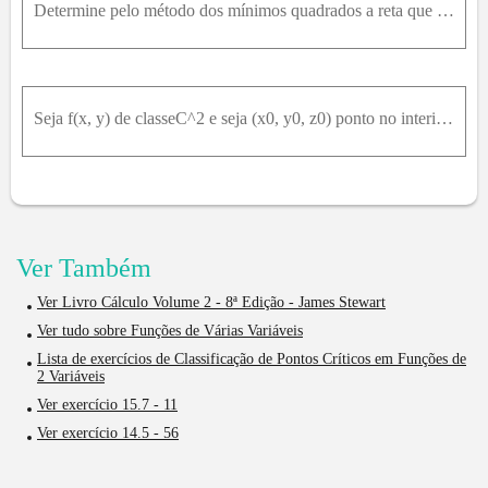
Determine pelo método dos mínimos quadrados a reta que melhor se ajusta aos dados:b) {{0, 1}, {1, 3}, {2, 3}} e (3, 4)
Seja f(x, y) de classeC^2 e seja (x0, y0, z0) ponto no interior Df . Suponha que (x_0, y_0, z_0) ponto crítico de f . Prove:∂²f / ∂x² (x₀, y₀, z₀) ≥ 0, ∂²f / ∂y² (x₀, y₀, z₀) ≥ 0, ∂²f / ∂z² (x₀, y₀, z
Ver Também
Ver Livro Cálculo Volume 2 - 8ª Edição - James Stewart
Ver tudo sobre Funções de Várias Variáveis
Lista de exercícios de Classificação de Pontos Críticos em Funções de
2 Variáveis
Ver exercício 15.7 - 11
Ver exercício 14.5 - 56