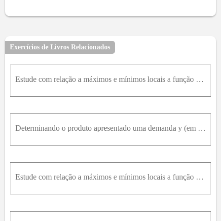
Exercícios de Livros Relacionados
Estude com relação a máximos e mínimos locais a função f(x, y) = x^2 + 5y^2 + 2z^2 + 4xy - 2x - 4y - 8z + 2
Determinando o produto apresentado uma demanda y (em milhares) quando preço, por unidade, é x (em R$). Foram observados os seguintes dados: A tabela nos diz que ao preço unitário de 5 reais de demanda
Estude com relação a máximos e mínimos locais a função f(x, y, z) = c) x^3 + 2xy + y^2 + z^2 - 5x - 4z