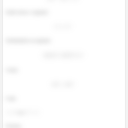
Então temos o seguinte:
Substituindo na segunda:
Assim,
Logo,
ou
Portanto,