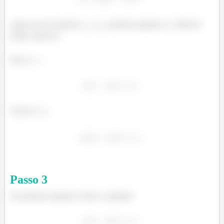
Agora que já achamos
e
podemos igualar a
. Beleza?
Então vamos lá.
Para o
:
E para o
:
Passo
3
Da primeira equação, temos o seguinte: