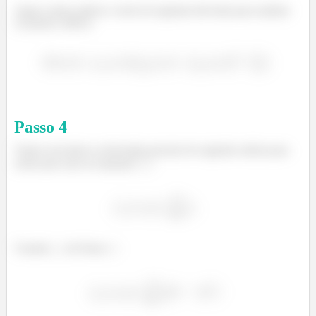
Agora vamos aplicar o teste da segunda derivada para analisar
os pontos críticos.
Passo
4
Vamos encontrar as derivadas parciais de segunda ordem para
achar para usar na equação
.
Usando
do Passo
: