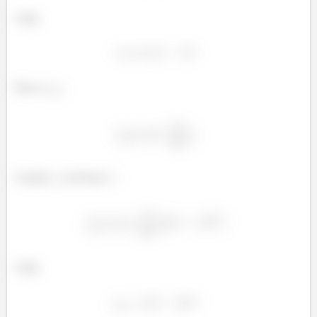
Logo,
Para o
:
Usando
do Passo
:
Logo,