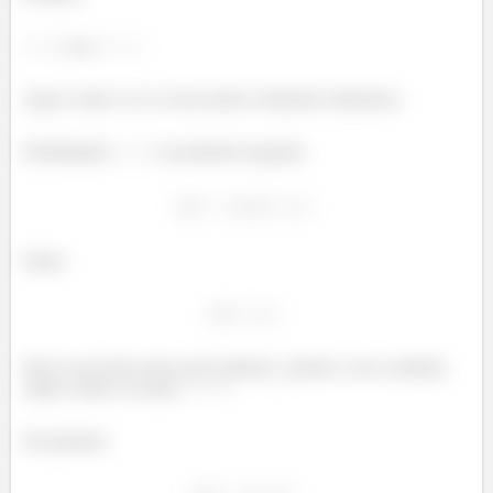
ou
Agora vamos ver se esses pontos realmente satisfazem.
Substituindo
na primeira equação:
Então,
Opa! essa já deu ruim, pois nenhum
atende a essa condição.
Agora vamos ver para
:
Na primeira: