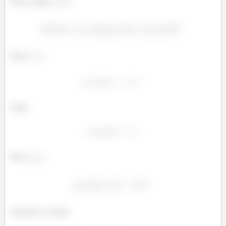
Para o ponto
:
Para o
:
Logo,
Para o
:
Fazendo as contas: