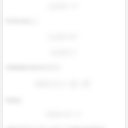
Por fim, para
:
Substituindo tudo em
:
Portanto,