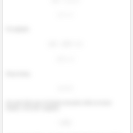
Na segunda:
Dessa forma,
Isso quer dizer que só teremos um ponto crítico na nossa
função, e ele será o seguinte: