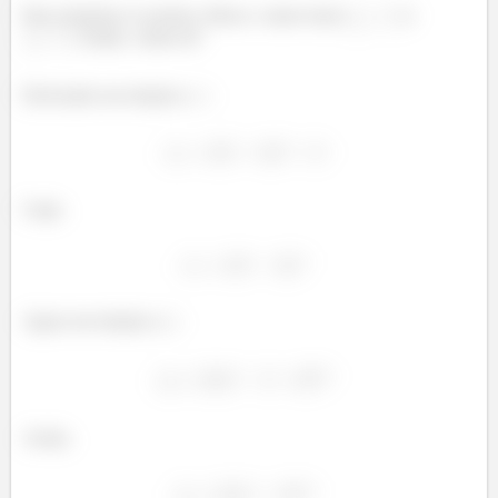
Para acharmos os pontos críticos, vamos fazer
e
. Então, vamos lá!
Derivando em relação a
:
Logo,
Agora em relação a
:
Assim,