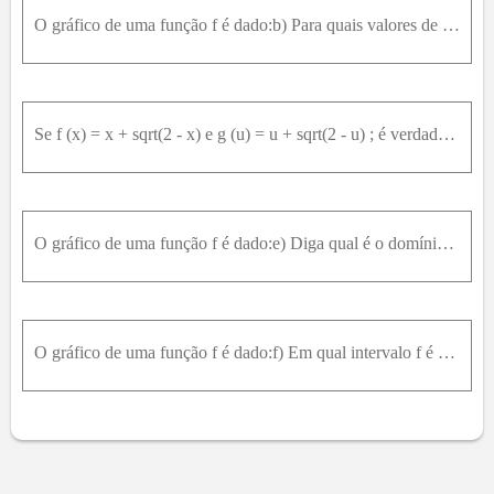
O gráfico de uma função f é dado:b) Para quais valores de x é f(x) = 1 ?
Se f (x) = x + sqrt(2 - x) e g (u) = u + sqrt(2 - u) ; é verdadeiro que f = g ?
O gráfico de uma função f é dado:e) Diga qual é o domínio e a imagem de f .
O gráfico de uma função f é dado:f) Em qual intervalo f é crescente?