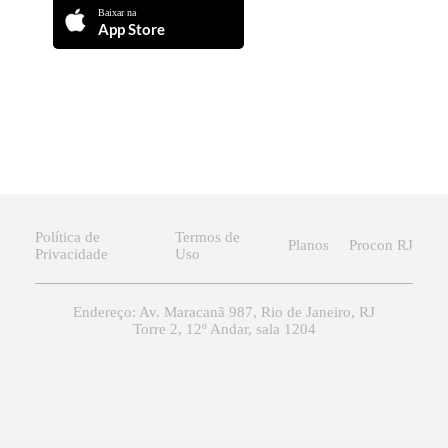
Baixar na
App Store
Política de
Termos de
Planos
Procon RJ
Privacidade
Uso
Endereço: Av. Maracanã 987, Rio de Janeiro, RJ
Torre 2, 12º Andar, sala 1204