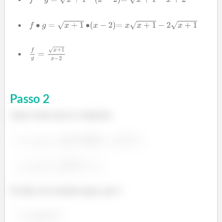
Passo
2
Agora vamos para as compostas:
Só falta a da constante agora, que é: