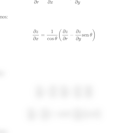
mos:
os:
mos: