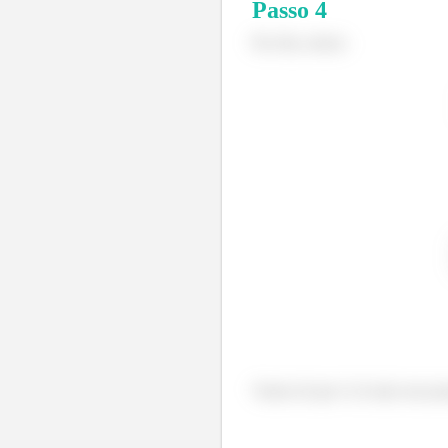
Passo
4
Por fim, temos:
Vamos lá que é só mais um po