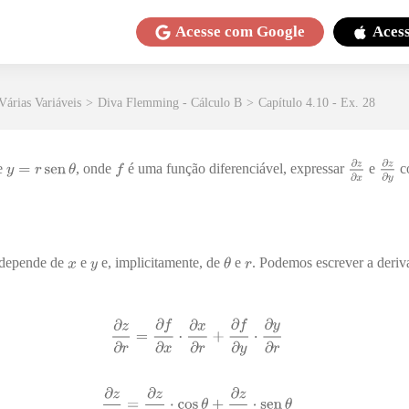
Acesse com
Google
Aces
Várias Variáveis
>
Diva Flemming - Cálculo B
>
Capítulo 4.10 - Ex. 28
e
, onde
é uma função diferenciável, expressar
e
c
depende de
e
e, implicitamente, de
e
. Podemos escrever a deri