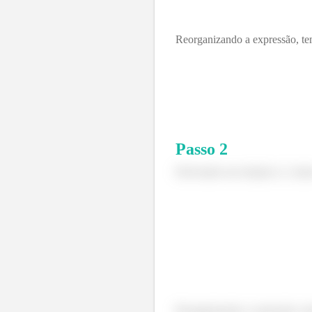
Reorganizando a expressão, te
Passo
2
Derivando em relação a
, tem
Reorganizando a expressão, te