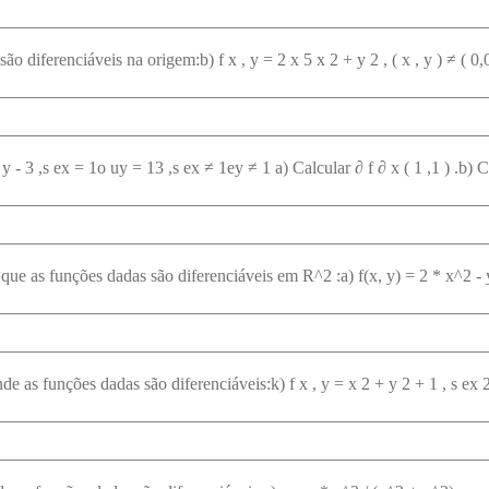
ão diferenciáveis na origem:b) f x , y = 2 x 5 x 2 + y 2 , ( x , y ) ≠ ( 0,0 
 que as funções dadas são diferenciáveis em R^2 :a) f(x, y) = 2 * x^2 -
de as funções dadas são diferenciáveis:k) f x , y = x 2 + y 2 + 1 , s ex 