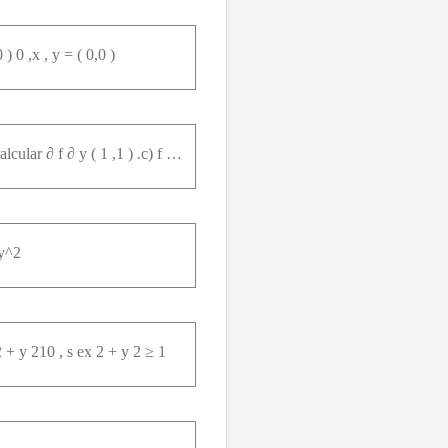
) 0 ,x , y = ( 0,0 )
Dada a função f x , y = 2 x + y - 3 ,s ex = 1o uy = 13 ,s ex ≠ 1ey ≠ 1 a) Calcular ∂ f ∂ x ( 1 ,1 ) .b) Calcular ∂ f ∂ y ( 1 ,1 ) .c) f é diferenciável em (1, 1)?
 y^2
2 + y 210 , s ex 2 + y 2 ≥ 1