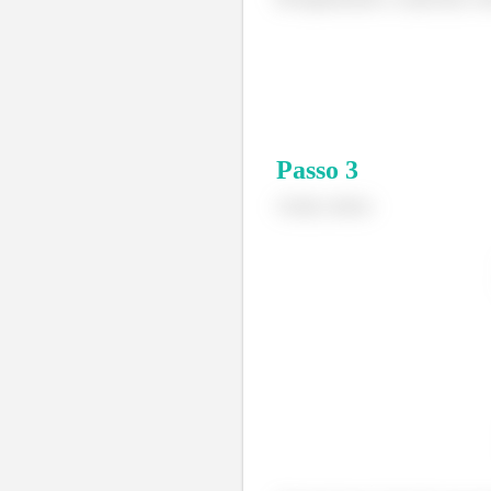
Passo
3
Assim, temos: