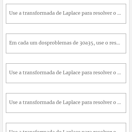
Use a transformada de Laplace para resolver o problema de valor inicial dado.y'' - 2y' + 2y = e^(-t); y(0) = 0 e y'(0) = 1
Em cada um dosproblemas de 30a35, use o resultado doProblema 29para encontrar a transformada de Laplace da função dada;a eb são números reais en é um inteiro positivo.f(t) = t^n * e^at
Use a transformada de Laplace para resolver o problema de valor inicial dado. y ' ' + ω 2 y = cos ⁡ 2 t ,o n d eω 2 ≠ 4 ; y 0 = 1 ,y ' 0 = 0
Use a transformada de Laplace para resolver o problema de valor inicial dado.y^4 - 4y = 0; y(0) = 1, y'(0) = 0, y''(0) = -2 e y'''(0) = 0