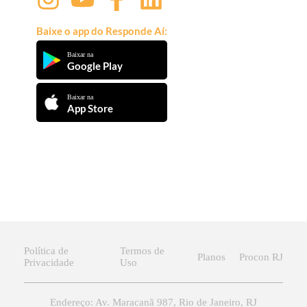
Baixe o app do Responde Aí:
Baixar na
Google Play
Baixar na
App Store
Política de
Termos de
Planos
Procon RJ
Privacidade
Uso
Endereço: Av. Maracanã 987, Rio de Janeiro, RJ