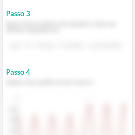
Passo
3
Agora, basta resolver esta equação e achar sua
inversa, chegando em:
Passo
4
Abaixo está o gráfico de y(t) versus t.