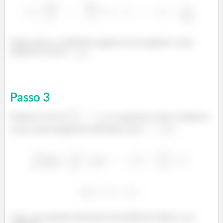
Sendo assim, o coeficiente angular da reta tangente a outra
família de curvas é
.
Passo
3
Podemos escrever
e se queremos achar a familia de
curvas, basta integrar dos dois lados
.
Logo, essa equação representa uma família de elipses a um