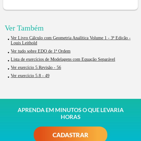
Ver Também
Ver Livro Cálculo com Geometria Analítica Volume 1 - 3ª Edição -
Louis Leithold
Ver tudo sobre EDO de 1ª Ordem
Lista de exercícios de Modelagens com Equação Separável
Ver exercício 5.Revisão - 56
Ver exercício 5.8 - 49
APRENDA EM MINUTOS O QUE LEVARIA
HORAS
CADASTRAR