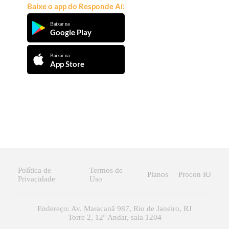
Baixe o app do Responde Aí:
Baixar na
Google Play
Baixar na
App Store
Política de
Termos de
Planos
Procon RJ
Privacidade
Uso
Endereço: Av. Maracanã 987, Rio de Janeiro, RJ
Torre 2, 12º Andar, sala 1204