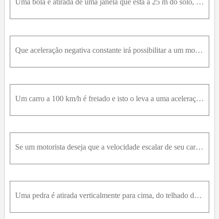
Uma bola é atirada de uma janela que está a 25 m do solo, com uma velocidade inicial de - 20 m/s. (a) Quando a bola atinge o solo? (b) Com que velocidade escalar ela irá atingir o solo?
Que aceleração negativa constante irá possibilitar a um motorista diminuir a velocidade escalar de seu carro de 120 km/h para 60 km/h, enquanto percorre uma distância de 100 m?
Um carro a 100 km/h é freiado e isto o leva a uma aceleração negativa constante de 8 m/s².(a) Depois de quanto tempo o carro irá parar? (b) Qual a distância percorrida até a parada?
Se um motorista deseja que a velocidade escalar de seu carro aumente de 40 km/h para 100 km/h, enquanto percorre uma distância de 200 m, que aceleração constante ele deve manter?
Uma pedra é atirada verticalmente para cima, do telhado de uma casa com 20 m de altura, com uma velocidade inicial de 15 m/s. (a) Depois de quanto tempo ela atingirá a altura máxima c (b) qual será es