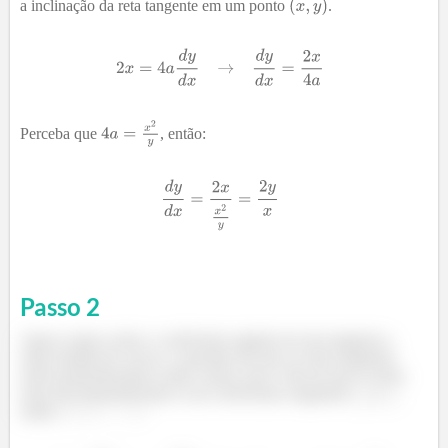
a inclinação da reta tangente em um ponto
.
Perceba que
, então:
Passo
2
Agora vamos achar o coeficiente angular da reta tangente a
outra família de curvas. A questão diz que as retas tangentes
serão perpendiculares então vamos usar o fato de que se duas
retas são perpendiculares com coeficientes angulares
e
,
então
.