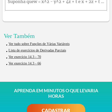
Suponha quew = x^2 - y^2 + 4z + t e x + 2z + t = 25Mostre que cada uma das equações∂w/∂x = 2x - 1 e ∂w/∂x = 2x - 2fornece ∂w/∂x, dependendo de quais variáveis são escolhidascomo dependentes e quais va
Ver Também
Ver tudo sobre Funções de Várias Variáveis
Lista de exercícios de Derivadas Parciais
Ver exercício 14.3 - 70
Ver exercício 14.3 - 66
APRENDA EM MINUTOS O QUE LEVARIA
HORAS
CADASTRAR