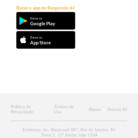
Baixe o app do Responde Aí:
Baixar na
Google Play
Baixar na
App Store
Política de
Termos de
Planos
Procon RJ
Privacidade
Uso
Endereço: Av. Maracanã 987, Rio de Janeiro, RJ
Torre 2, 12º Andar, sala 1204