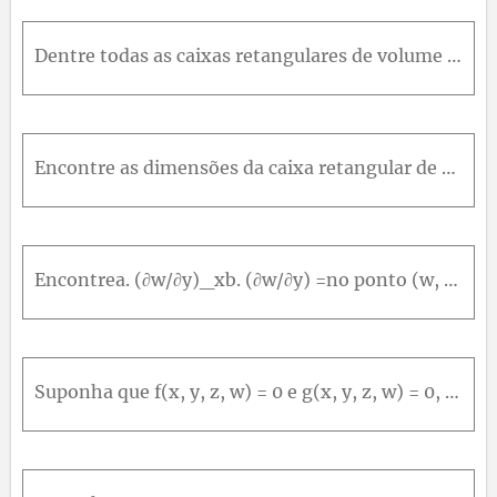
Dentre todas as caixas retangulares de volume 27 cm3, qual éa menor área de superfície?
Encontre as dimensões da caixa retangular de máximo volumeque podem ser inscritas dentro da esfera x2 + y2 + z2 = 4.
Encontrea. (∂w/∂y)_xb. (∂w/∂y) =no ponto (w, x, y, z) = (4.2, 1, -1) sew = x^2 y^2 + yz - z^3 e x^2 + y^2 + z^2 = 6
Suponha que f(x, y, z, w) = 0 e g(x, y, z, w) = 0, determine z e w como funções deriváveis das variáveis independentes x e y e suponha que(∂f/∂z)(∂g/∂w) - (∂f/∂w)(∂g/∂z) ≠ 0Mostre que(∂z/∂x)_y = - ((∂