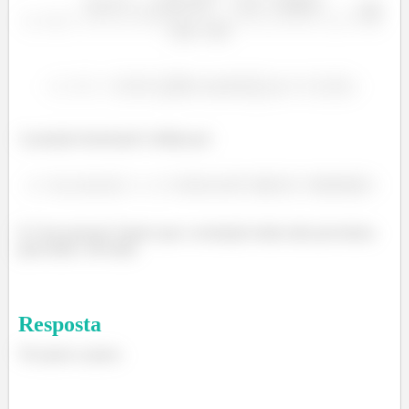
ã
é
A posição horizontal é obtida por:
é
E é isso pessoal. Espero que a resolução tenha sido proveitosa
para todos. Até mais.
Resposta
Ver passo a passo.