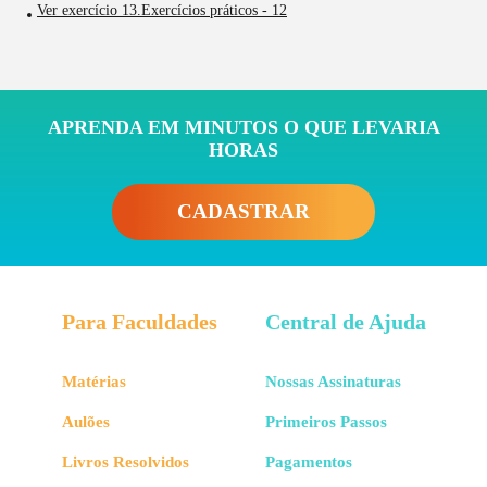
Ver exercício 13.Exercícios práticos - 12
APRENDA EM MINUTOS O QUE LEVARIA
HORAS
CADASTRAR
Para Faculdades
Central de Ajuda
Matérias
Nossas Assinaturas
Aulões
Primeiros Passos
Livros Resolvidos
Pagamentos