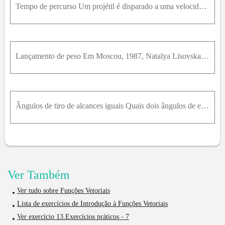
Tempo de percurso Um projétil é disparado a uma velocidade de 840 m/s com um ângulo de 60º. Quanto tempo ele irá levar para atingir 21 km de distância do local de disparo?
Lançamento de peso Em Moscou, 1987, Natalya Lisovskaya bateu o recorde mundial feminino lançando um peso de 8 lb 13 oz a 73 pés e 10 pol. Considerando que ela tenha lançado o peso a um ângulo de 40º c
Ângulos de tiro de alcances iguais Quais dois ângulos de elevação permitirão a um projétil atingir um alvo a 16 km de distância no mesmo nível que o canhão se o módulo de velocidade inicial do projéti
Ver Também
Ver tudo sobre Funções Vetoriais
Lista de exercícios de Introdução à Funções Vetoriais
Ver exercício 13.Exercícios práticos - 7