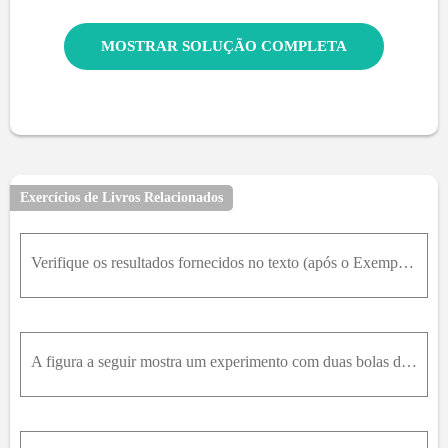
MOSTRAR SOLUÇÃO COMPLETA
Exercícios de Livros Relacionados
Verifique os resultados fornecidos no texto (após o Exemplo 4) para a altura máxima, tempo de voo e alcance para um movimento de projétil ideal.
A figura a seguir mostra um experimento com duas bolas de gude. A bola A foi lançada em direção à bola B com ângulo alpha de lançamento a e módulo de velocidade inicial v0. No mesmo instante, a bola B