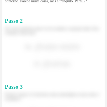
contorno. Parece muita coisa, mas é tranquilo. Partiu??
Passo
2
Ok, nosso primeiro passo vai ser analisar a equação dada. Para
a função, temos que:
²
Passo
3
Pronto!! Agora é só fazermos umas matemágicas aí pra achar o
resultado!!