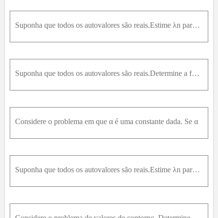
Suponha que todos os autovalores são reais.Estime λn para valores grandes de n.
Suponha que todos os autovalores são reais.Determine a forma das autofunções e a equação satisfeita pelos autovalores não nulos.
Considere o problema em que α é uma constante dada. Se α
Suponha que todos os autovalores são reais.Estime λn para valores grandes de n.
Considere o problema de valores de contorno. Determine, pelo menos aproximadamente, os autovalores reais e as autofunções associadas, procedendo como no Problema 17(a, b).