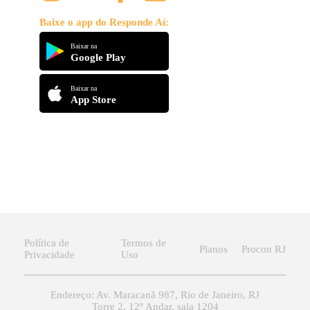
Baixe o app do Responde Aí:
Baixar na
Google Play
Baixar na
App Store
Política de
Termos de
Planos
Procon RJ
Privacidade
Uso
Endereço: Av. Maracanã 987, Rio de Janeiro, RJ
Torre 2, 12º Andar, sala 1204