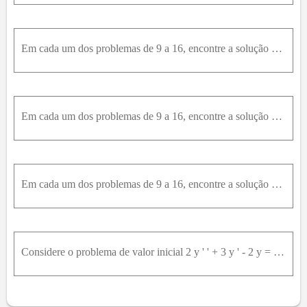
Em cada um dos problemas de 9 a 16, encontre a solução do problema de valor inicial dado. Esboce o gráfico da solução e descreva seu comportamento quando t aumenta.4 * y'' - y = 0, y(-2) = 1, y'(-2) =
Em cada um dos problemas de 9 a 16, encontre a solução do problema de valor inicial dado. Esboce o gráfico da solução e descreva seu comportamento quando t aumenta.y'' + 3y' = 0, y(0) = -2, y'(0) = 3
Em cada um dos problemas de 9 a 16, encontre a solução do problema de valor inicial dado. Esboce o gráfico da solução e descreva seu comportamento quando t aumenta. 6 y ' ' - 5 y ' + y = 0 , y 0 = 4 ,
Considere o problema de valor inicial 2 y ' ' + 3 y ' - 2 y = 0 , y 0 = 1 , y ' 0 = - α , em que α0 .Resolva o problema de valor inicial.Faça o gráfico da solução em α = 1 . Encontre as coordenadas t