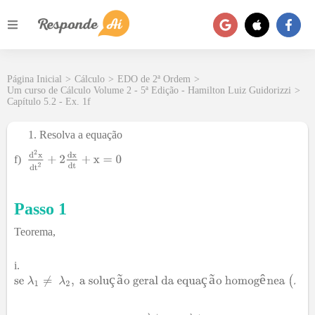
Página Inicial
>
Cálculo
>
EDO de 2ª Ordem
>
Um curso de Cálculo Volume 2 - 5ª Edição - Hamilton Luiz Guidorizzi
>
Capítulo 5.2 - Ex. 1f
Resolva a equação
f)
Passo 1
Teorema,
ç
ã
ç
ã
ê