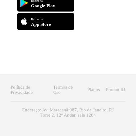
Baixar na
Google Play
Baixar na
App Store
Política de
Termos de
Planos
Procon RJ
Privacidade
Uso
Endereço: Av. Maracanã 987, Rio de Janeiro, RJ
Torre 2, 12º Andar, sala 1204