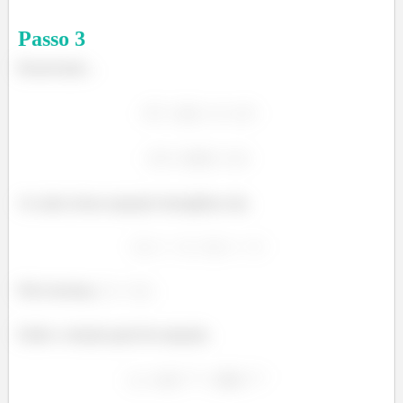
Passo
3
Resolvendo...
As raízes dessa equação homogênea são,
Pelo teorema,
Então a solução geral da equação,