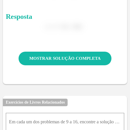
Resposta
MOSTRAR SOLUÇÃO COMPLETA
Exercícios de Livros Relacionados
Em cada um dos problemas de 9 a 16, encontre a solução do problema de valor inicial dado. Esboce o gráfico da solução e descreva seu comportamento quando t aumenta.y'' + y' - 2 ⋅ y = 0, y(0) = 1, y'(0