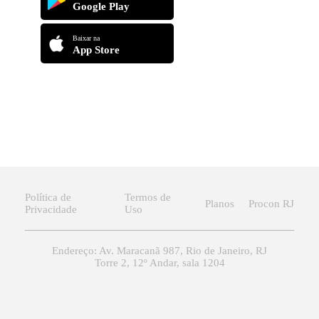
Google Play
Baixar na
App Store
Política de
Termos de
Planos
Procon RJ
Privacidade
Uso
Endereço: Av. Maracanã 987, Rio de Janeiro, RJ
Torre 2, 12º Andar, sala 1204