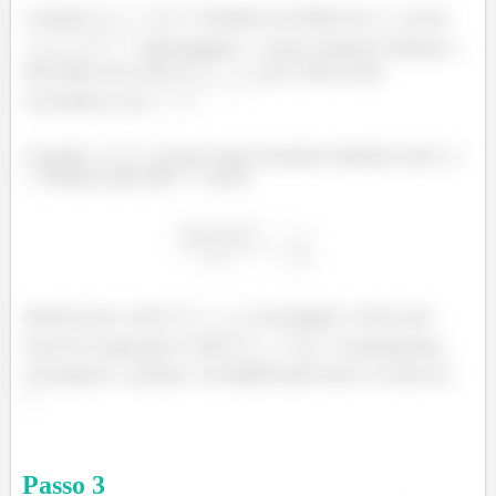
A função
é limitada em módulo por
,já que
para qualquer
. Assim, podemos comparar a
série dada com a série
, que é uma p-série
convergente com
.
A função
possui valores absolutos limitados entre
e
. Portanto, para todo
, temos
Sabemos que a série
é convergente. Assim, pelo
Teste da Comparação, a série
é absolutamente
convergente e, portanto, convergente para todos os valores de
.
Passo
3