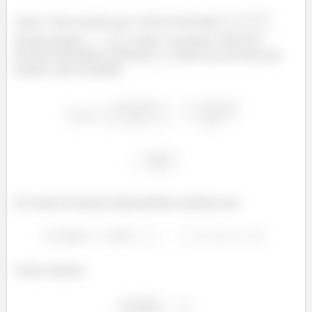
Agora, vamos mostrar que a série de derivadas
diverge quando
, sendo
um inteiro. Para isso,
devemos determinar a derivada
e então usar um teste para
mostrar o que foi pedido.
Do estudo de funções trigonométricas sabemos que
Assim, obtemos