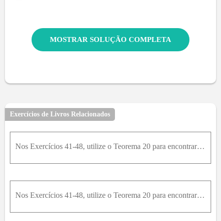
MOSTRAR SOLUÇÃO COMPLETA
Exercícios de Livros Relacionados
Nos Exercícios 41-48, utilize o Teorema 20 para encontrar o intervalo de convergência da série e, dentro desse intervalo, a soma da série como uma função de x. ∑ n = 0 ∞ e x - 4 n
Nos Exercícios 41-48, utilize o Teorema 20 para encontrar o intervalo de convergência da série e, dentro desse intervalo, a soma da série como uma função de x. ∑ n = 0 ∞ x - 1 2 n 4 n