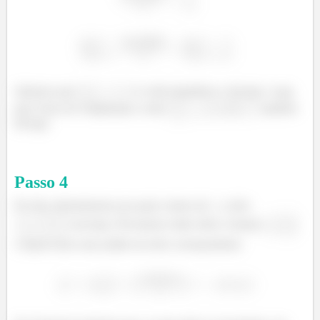
Sabemos que
é a série harmônica e diverge. Logo,
pelo Teste da Comparação a série
também
diverge.
Passo
4
Por fim, determinemos pra quais valores de
a série
converge. Precisamos então obter a função
e depois fazer uma análise da série correspondente.