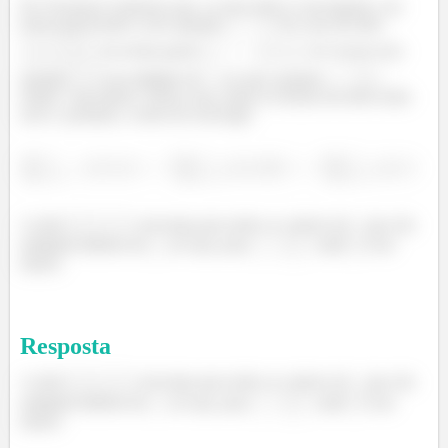
Do Teorema 6 sabemos que, se uma série é convergente, seu
termo geral tende a zero quando
. No caso da série
, seu termo geral
só vai pra zero
quando
é um múltiplo de
, ou seja, quando
,
sendo
um inteiro. Nesse caso, todos os termos da série serão
zero e, portanto, a série irá convergir:
A série
converge para todos os valores de
que são
múltiplos inteiros de
, ou seja, para
onde
é um
inteiro.
Resposta
A série
converge para todos os valores de
que são
múltiplos inteiros de
, ou seja, para
onde
é um
inteiro.