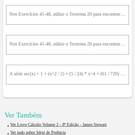
Nos Exercícios 41-48, utilize o Teorema 20 para encontrar o intervalo de convergência da série e, dentro desse intervalo, a soma da série como uma função de x. ∑ n = 0 ∞ 3 n x n
Nos Exercícios 41-48, utilize o Teorema 20 para encontrar o intervalo de convergência da série e, dentro desse intervalo, a soma da série como uma função de x .46. ∑ n = 0 ∞ ln ⁡ x n
A série sec(x) = 1 + (x^2 / 2) + (5 / 24) * x^4 + (61 / 720) * x^6 + (277 / 8064) * x^8 + … Converge para sec(x) para - π / 2xπ / 2 . a. Encontre os cinco primeiros termos de uma série de potências pa
Ver Também
Ver Livro Cálculo Volume 2 - 8ª Edição - James Stewart
Ver tudo sobre Série de Potência