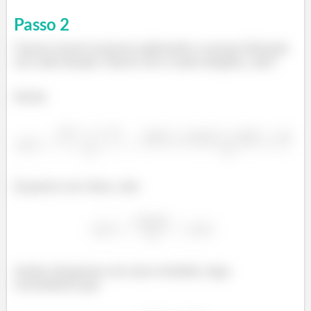
Passo
2
Vamos tentar mostrar aplicando a nossas fórmula
em cada função. Parece ser o mais simples, não?
Então
Já parece ser claro, não
Assim chegamos em uma verdade, logo
concluímos que