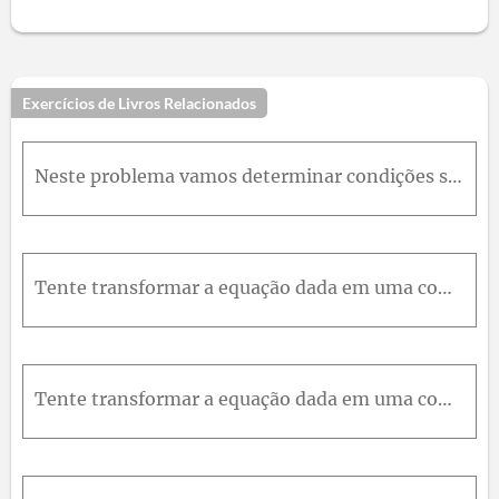
Exercícios de Livros Relacionados
Neste problema vamos determinar condições sobre p e q de modo que a Eq. (i) possa ser transformada em uma equação com coeficientes constantes através de uma mudança de variável independente. Seja x=u(
Tente transformar a equação dada em uma com coeficientes constantes pelo método do Problema 43. Se isso for possível, encontre a solução geral da equação dada.
Tente transformar a equação dada em uma com coeficientes constantes pelo método do Problema 43. Se isso for possível, encontre a solução geral da equação dada.