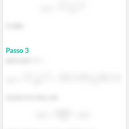
É valida
Passo
3
Agora para
Já parece ser claro, não