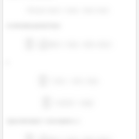
As derivadas parciais ficam
e
Agora derivamos
com respeito a
: