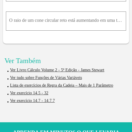
O raio de um cone circular reto está aumentando em uma taxa de 4,6 cm/s enquanto sua altura está decrescendo em uma taxa de 6,5 cm/s. Em qual taxa o volume do cone está variando quando o raio é 300 cm
Ver Também
Ver Livro Cálculo Volume 2 - 5ª Edição - James Stewart
Ver tudo sobre Funções de Várias Variáveis
Lista de exercícios de Regra da Cadeia – Mais de 1 Parâmetro
Ver exercício 14.5 - 32
Ver exercício 14.7 - 14.7.7