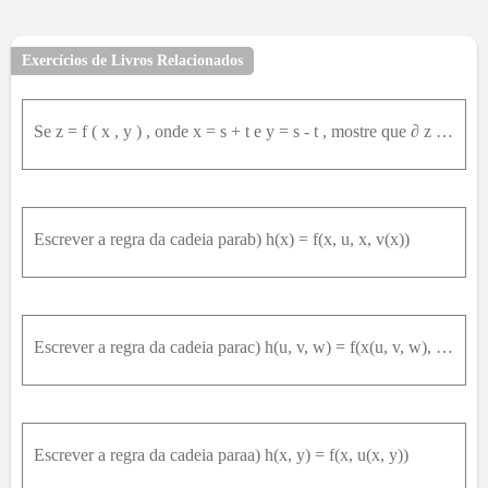
Exercícios de Livros Relacionados
Se z = f ( x , y ) , onde x = s + t e y = s - t , mostre que ∂ z ∂ x 2 - ∂ z ∂ y 2 = ∂ z ∂ s ∂ z ∂ t
Escrever a regra da cadeia parab) h(x) = f(x, u, x, v(x))
Escrever a regra da cadeia parac) h(u, v, w) = f(x(u, v, w), y(u, v), z(w))
Escrever a regra da cadeia paraa) h(x, y) = f(x, u(x, y))