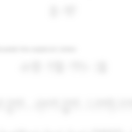
ta questão. Para a equação em
, teremos: