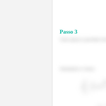
Passo
3
Vamos ignorar a gravidade nes
Substituindo os valores: