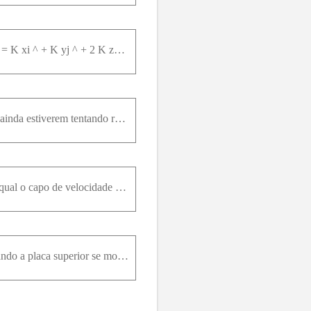
Um campo de escoamento incompressível, tridimensional, proposto tem a seguinte forma vetorial: V = K xi ^ + K yj ^ + 2 K zk ^ (a) Determine se esse campo é uma solução válida para a continuidade e par
A resposta para o Problema P4.14 é v θ = f ( r ) somente. Não conte isso para os seus amigos se eles ainda estiverem tentando resolver o Problema P4.14. Mostre que esse campo de escoamento é uma soluç
Considere um escoamento permanente, bidimensional, incompressível, de um fluido newtoniano no qual o capo de velocidade é conhecido: u = - 2 x y ,v = y 2 - x 2 , w = 0 . (a) Esse escoamento satisfaz a
Estude o efeito combinado dos dois escoamentos viscosos na Figura 4.12. Isto é, encontre u ( y ) quando a placa superior se move a uma velocidade V e há também um gradiente de pressão constante ( d p