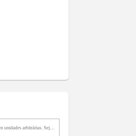
Um campo de escoamento permanente, incompressível, sem atrito, é dado por V = 2 x yi ^ - y 2j ^ em unidades arbitrárias. Seja a massa específica ρ 0 = c o n s t a n t e e despreze a gravidade. Encontr