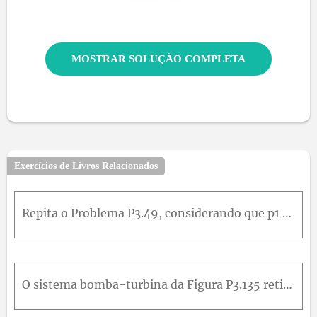
MOSTRAR SOLUÇÃO COMPLETA
Exercícios de Livros Relacionados
Repita o Problema P3.49, considerando que p1 seja desconhecida e usando a equação de Bernoulli (sem perdas). Calcule a nova força sobre os parafusos com essa hipótese. Qual é a perda de carga entre 1
O sistema bomba-turbina da Figura P3.135 retira água do reservatório superior durante o dia para produzir energia elétrica para uma cidade. À noite, o sistema bombeia água do reservatório inferior par