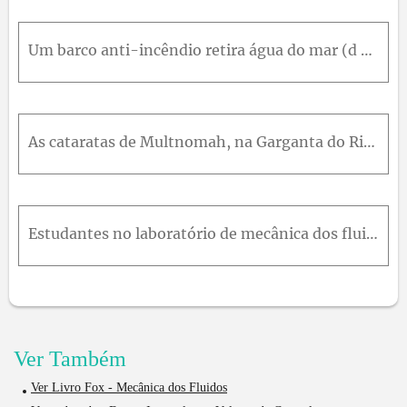
Um barco anti-incêndio retira água do mar (d = 1,025) por um tubo submerso e a descarrega através de um bocal, como na Figura P3.137. A perda de carga total é de 2 m. Se a eficiência da bomba é de 75%
As cataratas de Multnomah, na Garganta do Rio Columbia, têm uma queda íngreme de 165,5 m. Usando a equação da energia para escoamento permanente, calcule a variação de temperatura da água em ° C causa
Estudantes no laboratório de mecânica dos fluidos da universidade Penn State, nos Estados Unidos, usam um dispositivo muito simples para medir a viscosidade da água em função da temperatura. O viscosí
Ver Também
Ver Livro Fox - Mecânica dos Fluidos