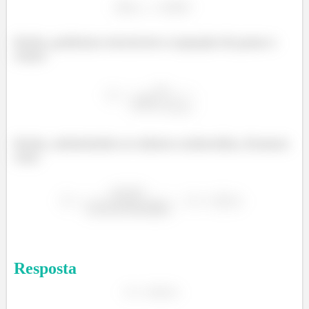
Então, podemos reescrever a equação do passo 1
como:
á
Então, subsituindo os valores conhecidos, ficamos
com:
Resposta