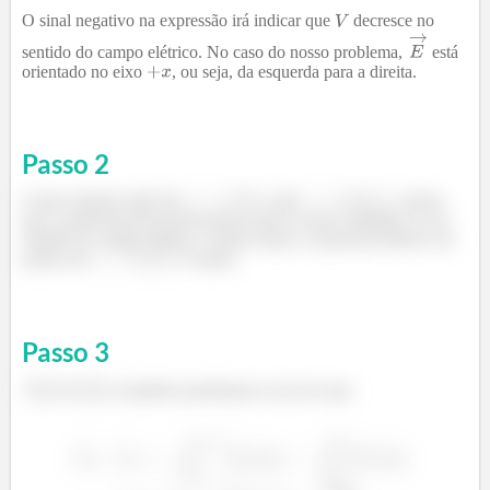
O sinal negativo na expressão irá indicar que
decresce no
sentido do campo elétrico. No caso do nosso problema,
está
orientado no eixo
, ou seja, da esquerda para a direita.
Passo
2
Como estamos indo de
até
, vemos
que o potencial deverá decrescer, pois ir nesse caminho é ir no
sentido do campo elétrico. Sendo assim, o potencial elétrico do
ponto em
é maior.
Passo
3
Observação
: também poderíamos escrever que