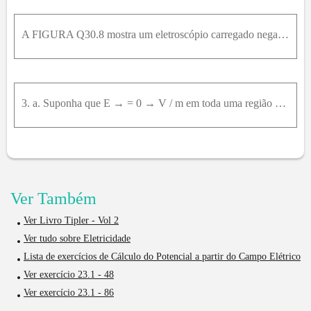
A FIGURA Q30.8 mostra um eletroscópio carregado negativamente. A folha de ouro permanece afastada da haste metálica rígida. O potencial elétrico da folha é maior, menor ou igual ao potencial da haste?
3. a. Suponha que E → = 0 → V / m em toda uma região do espaço. Você pode concluir que V = 0 V nesta região? Explique.b. Suponha V = 0 V em toda uma região do espaço. Você pode concluir que nesta regi
Ver Também
Ver Livro Tipler - Vol 2
Ver tudo sobre Eletricidade
Lista de exercícios de Cálculo do Potencial a partir do Campo Elétrico
Ver exercício 23.1 - 48
Ver exercício 23.1 - 86