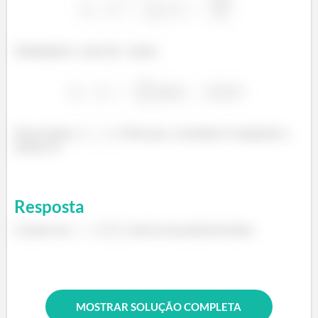
Substituindo o valor de
, temos
Dessa forma,
! Note que a conclusão é exatamente a
mesma :D
Resposta
O ponto em
está em um potencial maior.
MOSTRAR SOLUÇÃO COMPLETA