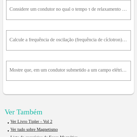
Considere um condutor no qual o tempo τ de relaxamento dos elétrons é muito grande, ou seja, o material é quase um supercondutor. Nesse caso, na equação 21.24 os termos da diagonal da matriz quadrado
Calcule a frequência de oscilação (frequência de cíclotron) de um elétron no campo magnético (a) da Terra, B = 0,50G ; (b) campo de 40T ; (c) de uma estrela de nêutrons, B = 1,0 ⋅ 10 8T .
Mostre que, em um condutor submetido a um campo elétrico E → e a um campo magnético tal que ω C τ = 1 , a densidade de corrente j → faz um ângulo de 45 ° com o campo elétrico.
Ver Também
Ver Livro Tipler - Vol 2
Ver tudo sobre Magnetismo