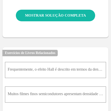
MOSTRAR SOLUÇÃO COMPLETA
Exercícios de Livros Relacionados
Frequentemente, o efeito Hall é descrito em termos da densidade superficial n s de portadores de corrente, a qual é dada por n s = n d , onde d é a espessura do filme condutor. Mostre que a voltagem H
Muitos filmes finos semicondutores apresentam densidade superficial n s de elétrons na faixa 10 11c m - 2n s10 12c m - 2 . Utilizando a fórmula cuja demonstração é proposta no Problema 21.8, calcule a