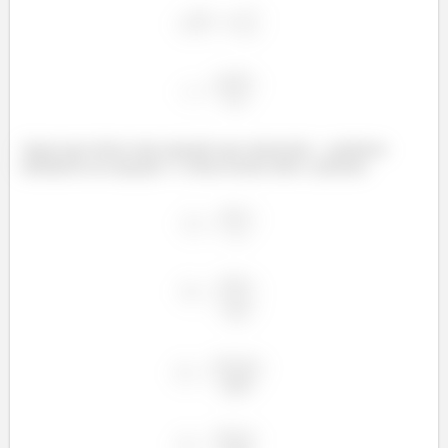
Agora que temos uma equação que representa
, podemos
substituí-la na equação 1 e dessa forma obter o período: