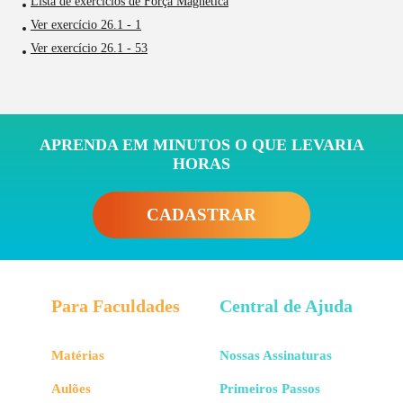
Lista de exercícios de Força Magnética
Ver exercício 26.1 - 1
Ver exercício 26.1 - 53
APRENDA EM MINUTOS O QUE LEVARIA
HORAS
CADASTRAR
Para Faculdades
Central de Ajuda
Matérias
Nossas Assinaturas
Aulões
Primeiros Passos