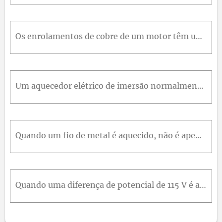
Os enrolamentos de cobre de um motor têm uma resistência de 50 Ω a 20 º C º quando o motor está frio . Depois de o motor trabalhar durante várias horas, a resistência aumenta para 58 Ω . Qual é a nova
Um aquecedor elétrico de imersão normalmente leva 100m i n u t o s para fazer com que água fria em um recipiente com um bom isolamento térmico chegue a uma determinada temperatura, na qual um termosta
Quando um fio de metal é aquecido, não é apenas a resistividade que muda; o comprimento e a área do fio também são afetados. De acordo com a equação R=ρ L / A , as três grandezas devem ser levadas em
Quando uma diferença de potencial de 115 V é aplicada às extremidades de um fio de 10 m de comprimento com um raio de 0,30 m m , o módulo da densidade de corrente é 1,4 × 10 8 A / m 2 . Determine a re