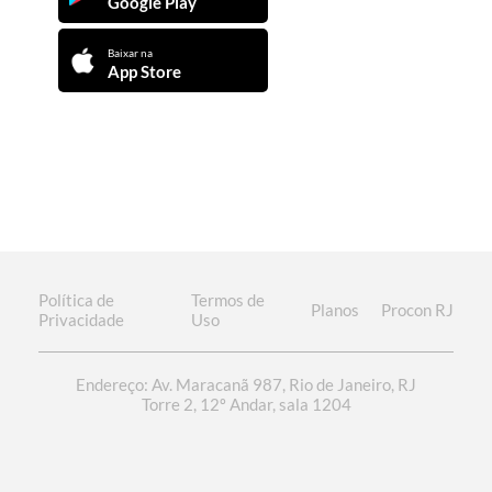
Google Play
Baixar na
App Store
Política de
Termos de
Planos
Procon RJ
Privacidade
Uso
Endereço: Av. Maracanã 987, Rio de Janeiro, RJ
Torre 2, 12º Andar, sala 1204