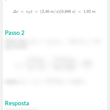
Passo
2
Nesse caso,
, o
que nos dá :
Assim,
Resposta