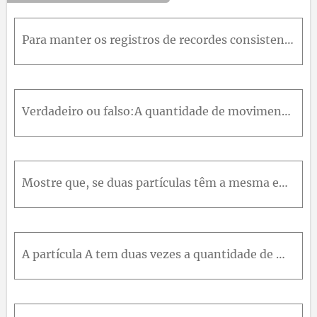
Para manter os registros de recordes consistentes, de ano para ano, as associações de beisebol checam, aleatoriamente, o coeficiente de restituição entre novas bolas de beisebol e superfícies de madei
Verdadeiro ou falso:A quantidade de movimento linear total de um sistema pode ser conservada mesmo quando a energia mecânica do sistema não o é.Para que a quantidade de movimento linear total de um si
Mostre que, se duas partículas têm a mesma energia cinética, então as magnitudes de suas quantidades de movimento são iguais apenas se elas têm a mesma massa.
A partícula A tem duas vezes a quantidade de movimento e quatro vezes a energia cinética da partícula B. Qual é a razão entre as massas das partículas A e B? Explique seu raciocínio.