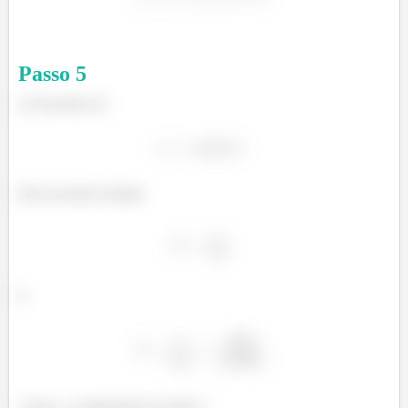
Passo
5
(c) Da parte (a)
Para um tubo fechado
E
Assim, o comprimento do tubo é