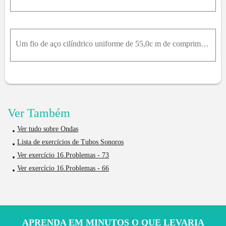
Um fio de aço cilíndrico uniforme de 55,0c m de comprimento e 1,14m m de diâmetro é fixado em ambas as extremidades. A que tensão ele deve ser ajustado para que, ao vibrar em seu primeiro sobretom, pr
Ver Também
Ver tudo sobre Ondas
Lista de exercícios de Tubos Sonoros
Ver exercício 16.Problemas - 73
Ver exercício 16.Problemas - 66
APRENDA EM MINUTOS O QUE LEVARIA