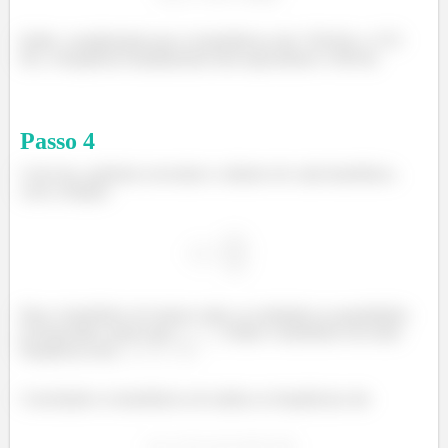
Então, considerando que os harmônicos são 1764 Hz e 1372
Hz, a frequência fundamental seria equivalente à 196 Hz.
Passo
4
Com isso, podemos encontrar o número de cada harmônico,
com a relação:
Para o harmônico de menor valor, ao substituir as quantidades
já fornecidas, temos que
. Então o harmônico da outra
frequência será
.
Concluindo os harmônicos de ambas as frequências são