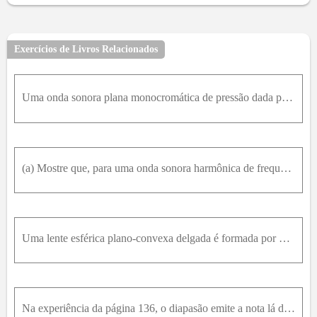
Exercícios de Livros Relacionados
Uma onda sonora plana monocromática de pressão dada por p i = ℘ cos ⁡ - k x x + k y y - ω t onde k 2 = k x 2 + k y 2 + k z 2 = ω 2 / v 2 ( v = velocidade do som), incide com ângulo de incidência θ 1 ,
(a) Mostre que, para uma onda sonora harmônica de frequência angular ω , em três dimensões, num fluido cuja densidade de equilíbrio é ρ 0 , o deslocamento u → (que neste caso é um vetor!) está relacio
Uma lente esférica plano-convexa delgada é formada por um meio onde o som se propaga com velocidade v 2 , limitado por uma face plana e outra esférica de raio de curvatura R ; o raio h = I ' A - da fa
Na experiência da página 136, o diapasão emite a nota lá de 440H z . À medida que vai baixando o nível da água no tubo, a 1 ª ª ressonância aparece quando a altura da coluna de ar é de 17,5c m e a 2 ª