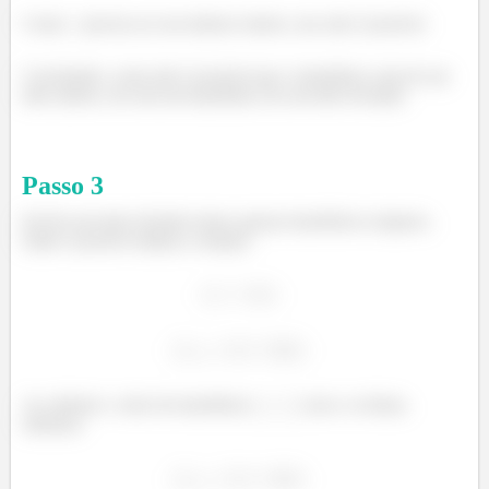
Como
precisa ser um número inteiro, isso não é possível.
Concluindo, como não é possível que o harmônico seja de um
tubo aberto, ele será um harmônico de um tubo fechado.
Passo
3
(b) Em um tubo fechado temos apenas harmônicos impares,
então é possível utilizar a relação:
Ao subtrair o valor do harmônico
com o n-ésimo,
obtemos: